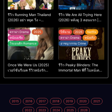
รีวิว Running Man Thailand
รีวิว We Are All Trying Here
(2026) อย่า หยุด วิ่ง –
(2026) หลังดู 3 ตอนแรก |
เวอร์ชันไทยสนุกแค่ไหน เทียบ
ชีวิตคนธรรมดาที่พยายาม…
ต้นฉบับเกาหลี
แต่ยังไปไม่ถึงไหน
ดราม่า Drama
2025
ปีที่ฉาย
2026
Netflix
หนังเอเชีย
ดราม่า Drama
หนังฝรั่ง
โรแมนติก Romance
อาชญากรรม Crime
Once We Were Us (2025)
รีวิว Peaky Blinders: The
เวอร์ชั่นรีเมค รีวิวหนังรัก
Immortal Man พีกี้ ไบลน์เด
ดราม่าสุดเจ็บ
อร์ส ชายผู้เป็นอมตะ (2026)
2015
2016
2017
2018
2019
2020
2021
2022
2023
2024
2025
2026