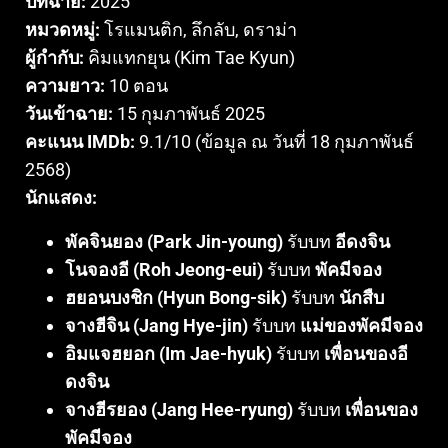
ปีที่ฉาย:
2025
หมวดหมู่:
โรแมนติก, ลึกลับ, ดราม่า
ผู้กำกับ:
คิมแทกยุน (Kim Tae Kyun)
ความยาว:
10 ตอน
วันเข้าฉาย:
15 กุมภาพันธ์ 2025
คะแนน IMDb:
9.1/10 (ข้อมูล ณ วันที่ 18 กุมภาพันธ์
2568)
นักแสดง:
พัคจินยอง (Park Jin-young)
รับบท
อีดงจิน
โนจองอี (Roh Jeong-eui)
รับบท
พัคมีจอง
ฮยอนบงชิก (Hyun Bong-sik)
รับบท
นักสืบ
จางฮีจิน (Jang Hye-jin)
รับบท
แม่ของพัคมีจอง
อิมแจฮยอก (Im Jae-hyuk)
รับบท
เพื่อนของอี
ดงจิน
จางฮีรยอง (Jang Hee-ryung)
รับบท
เพื่อนของ
พัคมีจอง