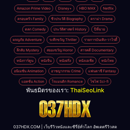
Amazon Prime Video
Disney+
HBO MAX
Netflix
ครอบครัว Family
ชีวประวัติ Biography
ดราม่า Drama
ตลก Comedy
ประวัติศาสตร์ History
ปีที่ฉาย
ผจญภัย Adventure
ระทึกขวัญ Thriller
รายการบันเทิง–วาไรตี้
ลึกลับ Mystery
สยองขวัญ Horror
สารคดี Documentary
หนังการ์ตูน
หนังจีน
หนังฝรั่ง
หนังเอเชีย
หนังไทย
อนิเมชั่น Animation
อาชญากรรม Crime
แฟนตาซี Fantasy
แอคชั่น Action
โรแมนติก Romance
ไซไฟ Sci-fi
พันธมิตรของเรา:
ThaiSeoLink
037HDX.COM | เว็บรีวิวหนังและซีรี่ย์ทั่วโลก อัพเดตรีวิวสด