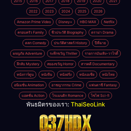
2015
2016
2017
2018
2019
2020
2021
2022
2023
2024
2025
2026
Amazon Prime Video
Disney+
HBO MAX
Netflix
ครอบครัว Family
ชีวประวัติ Biography
ดราม่า Drama
ตลก Comedy
ประวัติศาสตร์ History
ปีที่ฉาย
ผจญภัย Adventure
ระทึกขวัญ Thriller
รายการบันเทิง–วาไรตี้
ลึกลับ Mystery
สยองขวัญ Horror
สารคดี Documentary
หนังการ์ตูน
หนังจีน
หนังฝรั่ง
หนังเอเชีย
หนังไทย
อนิเมชั่น Animation
อาชญากรรม Crime
แฟนตาซี Fantasy
แอคชั่น Action
โรแมนติก Romance
ไซไฟ Sci-fi
พันธมิตรของเรา:
ThaiSeoLink