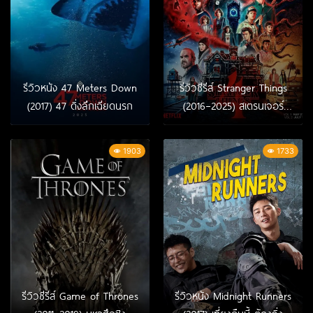
รีวิวหนัง 47 Meters Down
รีวิวซีรีส์ Stranger Things
(2017) 47 ดิ่งลึกเฉียดนรก
(2016–2025) สเตรนเจอร์
ธิงส์
1903
1733
รีวิวซีรีส์ Game of Thrones
รีวิวหนัง Midnight Runners