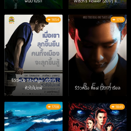
ฝันป่านรก
Witch’s Flower (2017) แมรี่
ผจญแดนแม่มด
1654
1715
รีวิวหนัง Stronger (2017)
หัวใจไม่แพ้
รีวิวหนัง Real (2017) เรียล
1708
1845