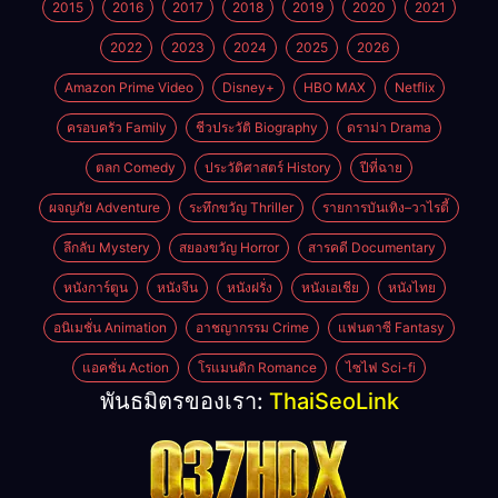
2015
2016
2017
2018
2019
2020
2021
2022
2023
2024
2025
2026
Amazon Prime Video
Disney+
HBO MAX
Netflix
ครอบครัว Family
ชีวประวัติ Biography
ดราม่า Drama
ตลก Comedy
ประวัติศาสตร์ History
ปีที่ฉาย
ผจญภัย Adventure
ระทึกขวัญ Thriller
รายการบันเทิง–วาไรตี้
ลึกลับ Mystery
สยองขวัญ Horror
สารคดี Documentary
หนังการ์ตูน
หนังจีน
หนังฝรั่ง
หนังเอเชีย
หนังไทย
อนิเมชั่น Animation
อาชญากรรม Crime
แฟนตาซี Fantasy
แอคชั่น Action
โรแมนติก Romance
ไซไฟ Sci-fi
พันธมิตรของเรา:
ThaiSeoLink