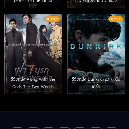
(2011–2019) มหาศึกชิง
(2017) เที่ยงคืนนี้ ต้องวิ่ง
บัลลังก์
1902
2170
รีวิวหนัง Along With the
รีวิวหนัง Dunkirk (2017) ดัน
Gods The Two Worlds
เคิร์ก
(2017) ฝ่า 7 นรกไปกับ
พระเจ้า