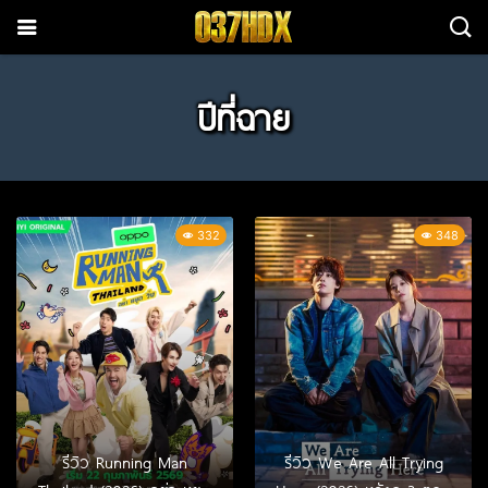
ปีที่ฉาย
332
348
รีวิว Running Man
รีวิว We Are All Trying