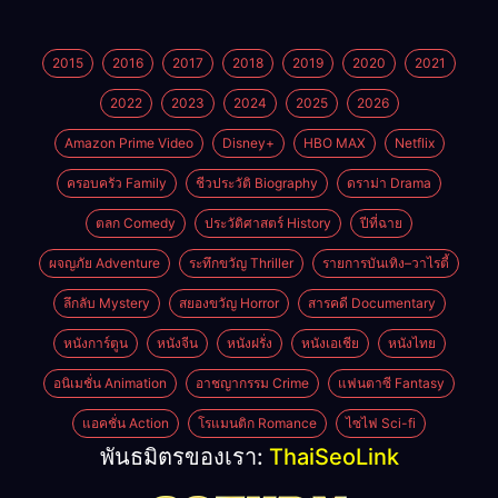
2015
2016
2017
2018
2019
2020
2021
2022
2023
2024
2025
2026
Amazon Prime Video
Disney+
HBO MAX
Netflix
ครอบครัว Family
ชีวประวัติ Biography
ดราม่า Drama
ตลก Comedy
ประวัติศาสตร์ History
ปีที่ฉาย
ผจญภัย Adventure
ระทึกขวัญ Thriller
รายการบันเทิง–วาไรตี้
ลึกลับ Mystery
สยองขวัญ Horror
สารคดี Documentary
หนังการ์ตูน
หนังจีน
หนังฝรั่ง
หนังเอเชีย
หนังไทย
อนิเมชั่น Animation
อาชญากรรม Crime
แฟนตาซี Fantasy
แอคชั่น Action
โรแมนติก Romance
ไซไฟ Sci-fi
พันธมิตรของเรา:
ThaiSeoLink