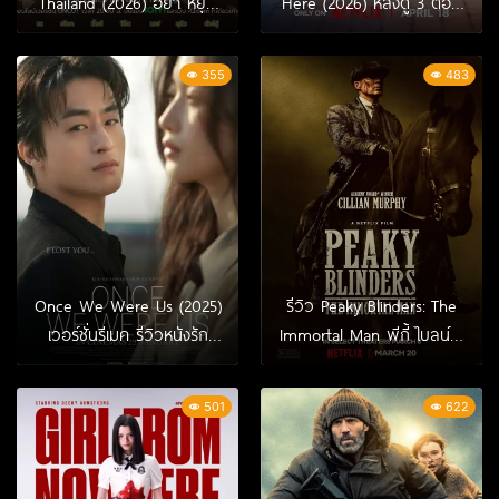
Thailand (2026) อย่า หยุด
Here (2026) หลังดู 3 ตอน
วิ่ง – เวอร์ชันไทยสนุกแค่ไหน
แรก | ชีวิตคนธรรมดาที่
เทียบต้นฉบับเกาหลี
พยายาม…แต่ยังไปไม่ถึงไหน
355
483
Once We Were Us (2025)
รีวิว Peaky Blinders: The
เวอร์ชั่นรีเมค รีวิวหนังรัก
Immortal Man พีกี้ ไบลน์เด
ดราม่าสุดเจ็บ
อร์ส ชายผู้เป็นอมตะ (2026)
501
622