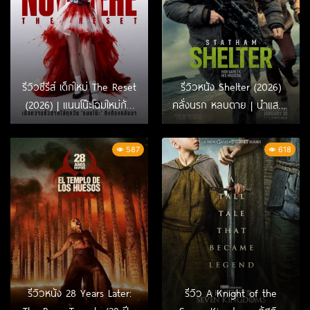
รีวิวซีรีส์ เด็กใหม่ The Reset
รีวิวหนัง Shelter (2026)
(2026) | แนนโน๊ะโฉมใหม่กับ
คลั่งนรก หลบตาย | นำแสดง
การพิพากษาครั้งใหญ่
โดย Jason Statham
587
618
รีวิวหนัง 28 Years Later:
รีวิว A Knight of the