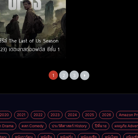
วซีรีส์ The Last of Us Season
23) เดอะลาสต์ออฟอัส ซีซั่น 1
1
2
3
2020
2021
2022
2023
2024
2025
2026
Amazon Pr
า Drama
ตลก Comedy
ประวัติศาสตร์ History
ปีที่ฉาย
ผจญภัย Adven
tary
หนังการ์ตูน
หนังจีน
หนังฝรั่ง
หนังเอเชีย
หนังไทย
อนิเมชั