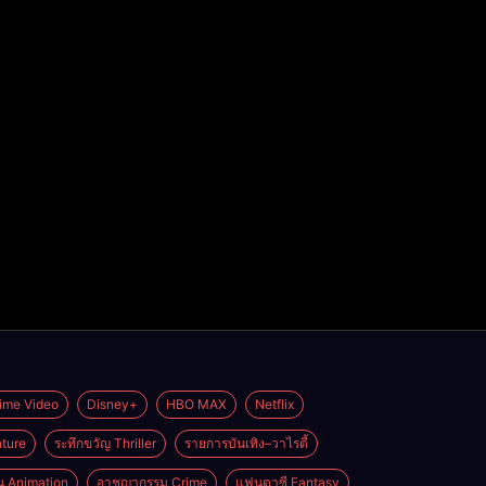
ime Video
Disney+
HBO MAX
Netflix
ture
ระทึกขวัญ Thriller
รายการบันเทิง–วาไรตี้
่น Animation
อาชญากรรม Crime
แฟนตาซี Fantasy