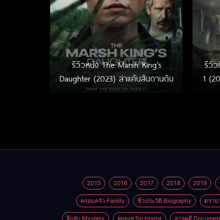
รีวิวหนัง The Marsh King’s
รีวิ
Daughter (2023) ล่าแค้นสันดานดิบ
1 (20
2015
2016
2017
2018
2019
ครอบครัว Family
ชีวประวัติ Biography
ดราม่
ลึกลับ Mystery
สยองขวัญ Horror
สารคดี Documen