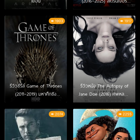
เยือน
(2016–2025) สเตรนเจอร์
ธิงส์
1903
1917
รีวิวซีรีส์ Game of Thrones
รีวิวหนัง The Autopsy of
(2011–2019) มหาศึกชิง
Jane Doe (2016) ศพหลอน
บัลลังก์
ซ่อนวิญญาณ
2074
2255