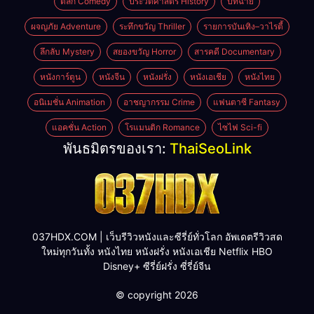
ตลก Comedy
ประวัติศาสตร์ History
ปีที่ฉาย
ผจญภัย Adventure
ระทึกขวัญ Thriller
รายการบันเทิง–วาไรตี้
ลึกลับ Mystery
สยองขวัญ Horror
สารคดี Documentary
หนังการ์ตูน
หนังจีน
หนังฝรั่ง
หนังเอเชีย
หนังไทย
อนิเมชั่น Animation
อาชญากรรม Crime
แฟนตาซี Fantasy
แอคชั่น Action
โรแมนติก Romance
ไซไฟ Sci-fi
พันธมิตรของเรา:
ThaiSeoLink
037HDX.COM | เว็บรีวิวหนังและซีรี่ย์ทั่วโลก อัพเดตรีวิวสด
ใหม่ทุกวันทั้ง หนังไทย หนังฝรั่ง หนังเอเชีย Netflix HBO
Disney+ ซีรี่ย์ฝรั่ง ซี่รี่ย์จีน
© copyright 2026