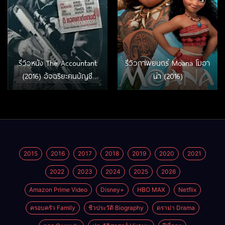
รีวิวหนัง The Accountant
รีวิวภาพยนตร์ Moana โมอา
(2016) อัจฉริยะคนบัญชี
น่า (2016)
เพชฌฆาต
2015
2016
2017
2018
2019
2020
2021
2022
2023
2024
2025
2026
Amazon Prime Video
Disney+
HBO MAX
Netflix
ครอบครัว Family
ชีวประวัติ Biography
ดราม่า Drama