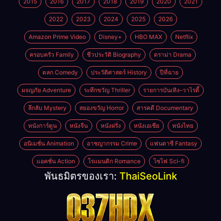
2015
2016
2017
2018
2019
2020
2021
2022
2023
2024
2025
2026
Amazon Prime Video
Disney+
HBO MAX
Netflix
ครอบครัว Family
ชีวประวัติ Biography
ดราม่า Drama
ตลก Comedy
ประวัติศาสตร์ History
ปีที่ฉาย
ผจญภัย Adventure
ระทึกขวัญ Thriller
รายการบันเทิง–วาไรตี้
ลึกลับ Mystery
สยองขวัญ Horror
สารคดี Documentary
หนังการ์ตูน
หนังจีน
หนังฝรั่ง
หนังเอเชีย
หนังไทย
อนิเมชั่น Animation
อาชญากรรม Crime
แฟนตาซี Fantasy
แอคชั่น Action
โรแมนติก Romance
ไซไฟ Sci-fi
พันธมิตรของเรา:
ThaiSeoLink