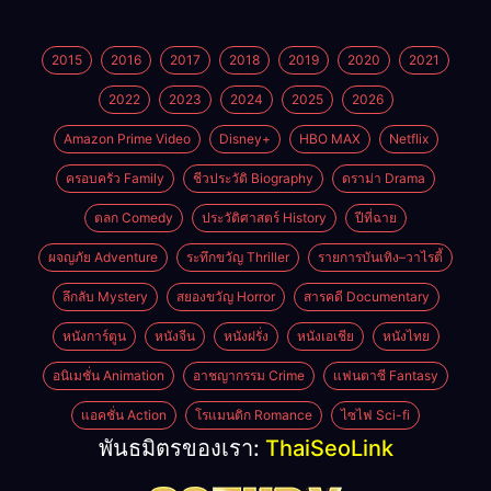
2015
2016
2017
2018
2019
2020
2021
2022
2023
2024
2025
2026
Amazon Prime Video
Disney+
HBO MAX
Netflix
ครอบครัว Family
ชีวประวัติ Biography
ดราม่า Drama
ตลก Comedy
ประวัติศาสตร์ History
ปีที่ฉาย
ผจญภัย Adventure
ระทึกขวัญ Thriller
รายการบันเทิง–วาไรตี้
ลึกลับ Mystery
สยองขวัญ Horror
สารคดี Documentary
หนังการ์ตูน
หนังจีน
หนังฝรั่ง
หนังเอเชีย
หนังไทย
อนิเมชั่น Animation
อาชญากรรม Crime
แฟนตาซี Fantasy
แอคชั่น Action
โรแมนติก Romance
ไซไฟ Sci-fi
พันธมิตรของเรา:
ThaiSeoLink