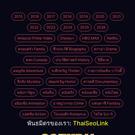
2015
2016
2017
2018
2019
2020
2021
2022
2023
2024
2025
2026
Amazon Prime Video
Disney+
HBO MAX
Netflix
ครอบครัว Family
ชีวประวัติ Biography
ดราม่า Drama
ตลก Comedy
ประวัติศาสตร์ History
ปีที่ฉาย
ผจญภัย Adventure
ระทึกขวัญ Thriller
รายการบันเทิง–วาไรตี้
ลึกลับ Mystery
สยองขวัญ Horror
สารคดี Documentary
หนังการ์ตูน
หนังจีน
หนังฝรั่ง
หนังเอเชีย
หนังไทย
อนิเมชั่น Animation
อาชญากรรม Crime
แฟนตาซี Fantasy
แอคชั่น Action
โรแมนติก Romance
ไซไฟ Sci-fi
พันธมิตรของเรา:
ThaiSeoLink