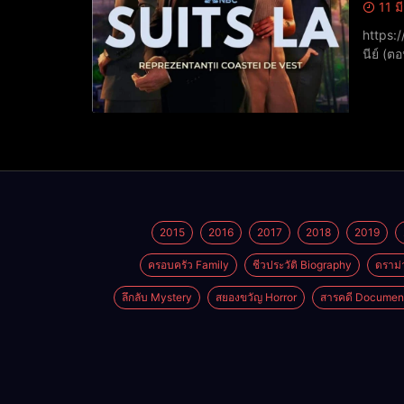
11 ม
https://www.youtu
นีย์ (
รับบท เ
2015
2016
2017
2018
2019
ครอบครัว Family
ชีวประวัติ Biography
ดราม่
ลึกลับ Mystery
สยองขวัญ Horror
สารคดี Documen