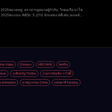
์ 2025​คะแนน IMDb: 5.2/10 ​นักแสดง:สตีเฟน อเมลล์
บบท สจวร์ต เลนไบรอัน กรีนเบิร์ก รับบ
ime Video
Disney+
HBO MAX
Netflix
ture
ระทึกขวัญ Thriller
รายการบันเทิง–วาไรตี้
่น Animation
อาชญากรรม Crime
แฟนตาซี Fantasy