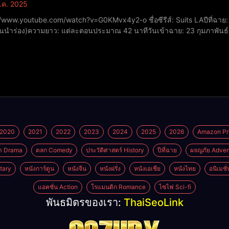
ี.ค. 2025
be.com/watch?v=G0KMvx4y2-o ชื่อซีรีส์: Suits LA​ปีที่ฉาย: 2025​หมวดหมู่: ดราม่ากฎหมาย​ผู้กำกับ: วิกตอเรีย มาโฮ
ตอนนำร่อง)​ความยาว: แต่ละตอนประมาณ 42 นาที​วันเข้าฉาย: 23 กุมภาพันธ
ท็ด แบล็ก​เล็กซ์ สก็อตต์ เดวิส รับบท เอริกา โรลลินส์​จอช แมคเดอร์มิตต์ รั
2020
2021
2022
2023
2024
2025
2026
Amazon Pr
า Drama
ตลก Comedy
ประวัติศาสตร์ History
ปีที่ฉาย
ผจญภัย Adven
tary
หนังการ์ตูน
หนังจีน
หนังฝรั่ง
หนังเอเชีย
หนังไทย
อนิเมชั
แอคชั่น Action
โรแมนติก Romance
ไซไฟ Sci-fi
พันธมิตรของเรา:
ThaiSeoLink