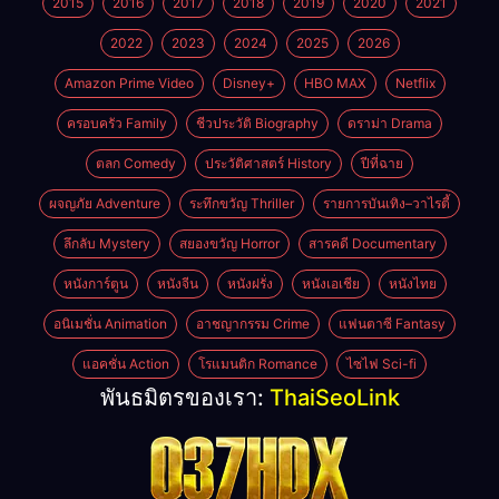
2015
2016
2017
2018
2019
2020
2021
2022
2023
2024
2025
2026
Amazon Prime Video
Disney+
HBO MAX
Netflix
ครอบครัว Family
ชีวประวัติ Biography
ดราม่า Drama
ตลก Comedy
ประวัติศาสตร์ History
ปีที่ฉาย
ผจญภัย Adventure
ระทึกขวัญ Thriller
รายการบันเทิง–วาไรตี้
ลึกลับ Mystery
สยองขวัญ Horror
สารคดี Documentary
หนังการ์ตูน
หนังจีน
หนังฝรั่ง
หนังเอเชีย
หนังไทย
อนิเมชั่น Animation
อาชญากรรม Crime
แฟนตาซี Fantasy
แอคชั่น Action
โรแมนติก Romance
ไซไฟ Sci-fi
พันธมิตรของเรา:
ThaiSeoLink