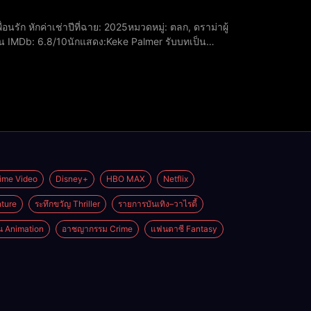
 IMDb: 6.8/10นักแสดง:Keke Palmer รับบทเป็น
DreuxSZA รับบทเป็น AlyssaKatt Williams รับบทเป็น LuckyLil Rel Howery รับบทเป็น BuyerMaude Apatow รับบทเป็น Bethany เร
ime Video
Disney+
HBO MAX
Netflix
ture
ระทึกขวัญ Thriller
รายการบันเทิง–วาไรตี้
่น Animation
อาชญากรรม Crime
แฟนตาซี Fantasy