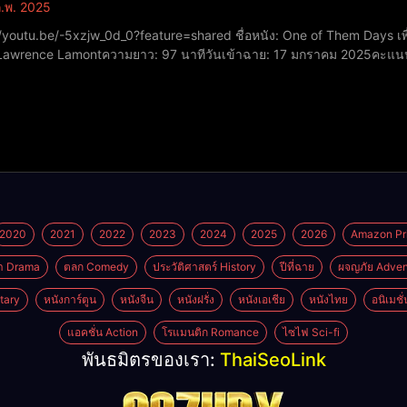
.พ. 2025
xzjw_0d_0?feature=shared ชื่อหนัง: One of Them Days เพื่อนรัก หักค่าเช่าปีที่ฉาย: 2025หมวดหมู่: ตลก, ดราม่าผู้
 Lawrence Lamontความยาว: 97 นาทีวันเข้าฉาย: 17 มกราคม 2025คะแนน
2020
2021
2022
2023
2024
2025
2026
Amazon Pr
า Drama
ตลก Comedy
ประวัติศาสตร์ History
ปีที่ฉาย
ผจญภัย Adven
tary
หนังการ์ตูน
หนังจีน
หนังฝรั่ง
หนังเอเชีย
หนังไทย
อนิเมชั
แอคชั่น Action
โรแมนติก Romance
ไซไฟ Sci-fi
พันธมิตรของเรา:
ThaiSeoLink