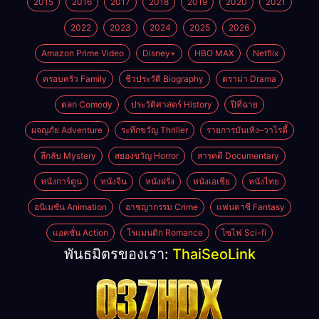
2015
2016
2017
2018
2019
2020
2021
2022
2023
2024
2025
2026
Amazon Prime Video
Disney+
HBO MAX
Netflix
ครอบครัว Family
ชีวประวัติ Biography
ดราม่า Drama
ตลก Comedy
ประวัติศาสตร์ History
ปีที่ฉาย
ผจญภัย Adventure
ระทึกขวัญ Thriller
รายการบันเทิง–วาไรตี้
ลึกลับ Mystery
สยองขวัญ Horror
สารคดี Documentary
หนังการ์ตูน
หนังจีน
หนังฝรั่ง
หนังเอเชีย
หนังไทย
อนิเมชั่น Animation
อาชญากรรม Crime
แฟนตาซี Fantasy
แอคชั่น Action
โรแมนติก Romance
ไซไฟ Sci-fi
พันธมิตรของเรา:
ThaiSeoLink