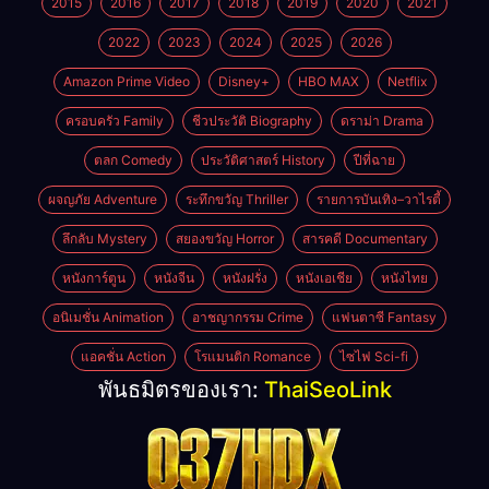
2015
2016
2017
2018
2019
2020
2021
2022
2023
2024
2025
2026
Amazon Prime Video
Disney+
HBO MAX
Netflix
ครอบครัว Family
ชีวประวัติ Biography
ดราม่า Drama
ตลก Comedy
ประวัติศาสตร์ History
ปีที่ฉาย
ผจญภัย Adventure
ระทึกขวัญ Thriller
รายการบันเทิง–วาไรตี้
ลึกลับ Mystery
สยองขวัญ Horror
สารคดี Documentary
หนังการ์ตูน
หนังจีน
หนังฝรั่ง
หนังเอเชีย
หนังไทย
อนิเมชั่น Animation
อาชญากรรม Crime
แฟนตาซี Fantasy
แอคชั่น Action
โรแมนติก Romance
ไซไฟ Sci-fi
พันธมิตรของเรา:
ThaiSeoLink