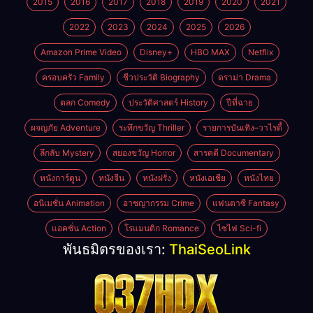
2015
2016
2017
2018
2019
2020
2021
2022
2023
2024
2025
2026
Amazon Prime Video
Disney+
HBO MAX
Netflix
ครอบครัว Family
ชีวประวัติ Biography
ดราม่า Drama
ตลก Comedy
ประวัติศาสตร์ History
ปีที่ฉาย
ผจญภัย Adventure
ระทึกขวัญ Thriller
รายการบันเทิง–วาไรตี้
ลึกลับ Mystery
สยองขวัญ Horror
สารคดี Documentary
หนังการ์ตูน
หนังจีน
หนังฝรั่ง
หนังเอเชีย
หนังไทย
อนิเมชั่น Animation
อาชญากรรม Crime
แฟนตาซี Fantasy
แอคชั่น Action
โรแมนติก Romance
ไซไฟ Sci-fi
พันธมิตรของเรา:
ThaiSeoLink