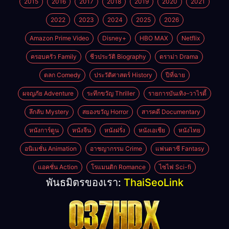
2015
2016
2017
2018
2019
2020
2021
2022
2023
2024
2025
2026
Amazon Prime Video
Disney+
HBO MAX
Netflix
ครอบครัว Family
ชีวประวัติ Biography
ดราม่า Drama
ตลก Comedy
ประวัติศาสตร์ History
ปีที่ฉาย
ผจญภัย Adventure
ระทึกขวัญ Thriller
รายการบันเทิง–วาไรตี้
ลึกลับ Mystery
สยองขวัญ Horror
สารคดี Documentary
หนังการ์ตูน
หนังจีน
หนังฝรั่ง
หนังเอเชีย
หนังไทย
อนิเมชั่น Animation
อาชญากรรม Crime
แฟนตาซี Fantasy
แอคชั่น Action
โรแมนติก Romance
ไซไฟ Sci-fi
พันธมิตรของเรา:
ThaiSeoLink