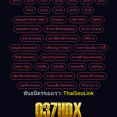
2015
2016
2017
2018
2019
2020
2021
2022
2023
2024
2025
2026
Amazon Prime Video
Disney+
HBO MAX
Netflix
ครอบครัว Family
ชีวประวัติ Biography
ดราม่า Drama
ตลก Comedy
ประวัติศาสตร์ History
ปีที่ฉาย
ผจญภัย Adventure
ระทึกขวัญ Thriller
รายการบันเทิง–วาไรตี้
ลึกลับ Mystery
สยองขวัญ Horror
สารคดี Documentary
หนังการ์ตูน
หนังจีน
หนังฝรั่ง
หนังเอเชีย
หนังไทย
อนิเมชั่น Animation
อาชญากรรม Crime
แฟนตาซี Fantasy
แอคชั่น Action
โรแมนติก Romance
ไซไฟ Sci-fi
พันธมิตรของเรา:
ThaiSeoLink