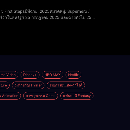
บพรีวิวในสหรัฐฯ 25 กรกฎาคม 2025 และฉายทั่วไป 25
/ Mister FantasticVanessa Kirby เป็น Sue Storm /
ime Video
Disney+
HBO MAX
Netflix
ture
ระทึกขวัญ Thriller
รายการบันเทิง–วาไรตี้
่น Animation
อาชญากรรม Crime
แฟนตาซี Fantasy