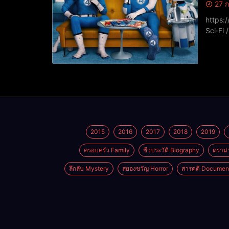
27 ก
https://www.yout
Sci‑Fi
กรกฎาค
Invis
2015
2016
2017
2018
2019
ครอบครัว Family
ชีวประวัติ Biography
ดราม่
ลึกลับ Mystery
สยองขวัญ Horror
สารคดี Documen