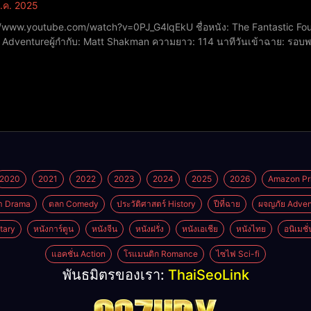
.ค. 2025
ube.com/watch?v=0PJ_G4lqEkU ชื่อหนัง: The Fantastic Four: First Stepsปีที่ฉาย: 2025หมวดหมู่: Superhero /
 / Adventureผู้กำกับ: Matt Shakman ความยาว: 114 นาทีวันเข้าฉาย: รอ
ม 2025คะแนน IMDb: 7.5/10นักแสดงPedro Pascal รับบท Reed Richards 
2020
2021
2022
2023
2024
2025
2026
Amazon Pr
า Drama
ตลก Comedy
ประวัติศาสตร์ History
ปีที่ฉาย
ผจญภัย Adven
tary
หนังการ์ตูน
หนังจีน
หนังฝรั่ง
หนังเอเชีย
หนังไทย
อนิเมชั
แอคชั่น Action
โรแมนติก Romance
ไซไฟ Sci-fi
พันธมิตรของเรา:
ThaiSeoLink