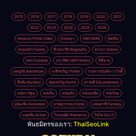
2015
2016
2017
2018
2019
2020
2021
2022
2023
2024
2025
2026
Amazon Prime Video
Disney+
HBO MAX
Netflix
ครอบครัว Family
ชีวประวัติ Biography
ดราม่า Drama
ตลก Comedy
ประวัติศาสตร์ History
ปีที่ฉาย
ผจญภัย Adventure
ระทึกขวัญ Thriller
รายการบันเทิง–วาไรตี้
ลึกลับ Mystery
สยองขวัญ Horror
สารคดี Documentary
หนังการ์ตูน
หนังจีน
หนังฝรั่ง
หนังเอเชีย
หนังไทย
อนิเมชั่น Animation
อาชญากรรม Crime
แฟนตาซี Fantasy
แอคชั่น Action
โรแมนติก Romance
ไซไฟ Sci-fi
พันธมิตรของเรา:
ThaiSeoLink