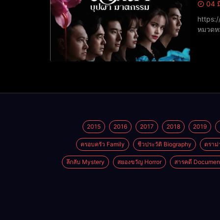
04 ม
https://youtu.be/e
หมวดหม
นาที)​ว
2015
2016
2017
2018
2019
ครอบครัว Family
ชีวประวัติ Biography
ดราม่
ลึกลับ Mystery
สยองขวัญ Horror
สารคดี Documen