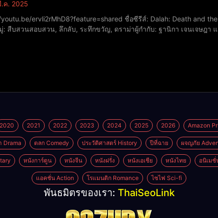
ี.ค. 2025
rvli2rMhD8?feature=shared ชื่อซีรีส์: Dalah: Death and the Flowers (ดาหลา บุปผา ฆาตกรรม)​ปีที่ฉาย: 2025​
ู่: สืบสวนสอบสวน, ลึกลับ, ระทึกขวัญ, ดราม่า​ผู้กำกับ: ฐานิกา เจนเจษฎ
ันเข้าฉาย: 27 กุมภาพันธ์ 2025​คะแนน IMDb: 6.5/10นักแสดง:อุรัสยา เสปอร์บ
2020
2021
2022
2023
2024
2025
2026
Amazon Pr
า Drama
ตลก Comedy
ประวัติศาสตร์ History
ปีที่ฉาย
ผจญภัย Adven
tary
หนังการ์ตูน
หนังจีน
หนังฝรั่ง
หนังเอเชีย
หนังไทย
อนิเมชั
แอคชั่น Action
โรแมนติก Romance
ไซไฟ Sci-fi
พันธมิตรของเรา:
ThaiSeoLink