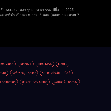
า และ เอลิซ่า เปียง​ความยาว: 6 ตอน (ตอนละประมาณ 70
ันด์ (ดาหลา)​ณภัทร วิกัยรุ่งโรจน์ (โอม)​
ime Video
Disney+
HBO MAX
Netflix
ture
ระทึกขวัญ Thriller
รายการบันเทิง–วาไรตี้
่น Animation
อาชญากรรม Crime
แฟนตาซี Fantasy