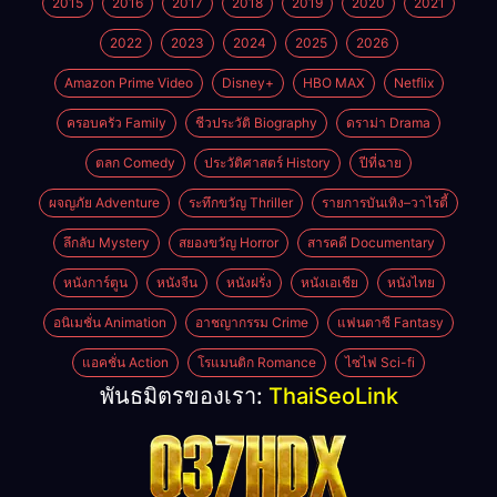
2015
2016
2017
2018
2019
2020
2021
2022
2023
2024
2025
2026
Amazon Prime Video
Disney+
HBO MAX
Netflix
ครอบครัว Family
ชีวประวัติ Biography
ดราม่า Drama
ตลก Comedy
ประวัติศาสตร์ History
ปีที่ฉาย
ผจญภัย Adventure
ระทึกขวัญ Thriller
รายการบันเทิง–วาไรตี้
ลึกลับ Mystery
สยองขวัญ Horror
สารคดี Documentary
หนังการ์ตูน
หนังจีน
หนังฝรั่ง
หนังเอเชีย
หนังไทย
อนิเมชั่น Animation
อาชญากรรม Crime
แฟนตาซี Fantasy
แอคชั่น Action
โรแมนติก Romance
ไซไฟ Sci-fi
พันธมิตรของเรา:
ThaiSeoLink