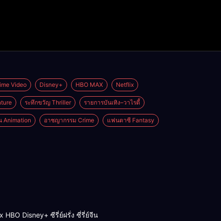
ime Video
Disney+
HBO MAX
Netflix
ture
ระทึกขวัญ Thriller
รายการบันเทิง–วาไรตี้
่น Animation
อาชญากรรม Crime
แฟนตาซี Fantasy
BO Disney+ ซีรี่ย์ฝรั่ง ซี่รี่ย์จีน