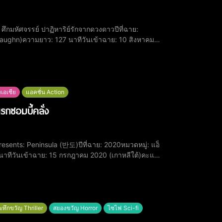
Vaughn)ความยาว: 127 นาทีวันเข้าฉาย: 10 สิงหาคม
ร์ เดนส์ (Claire Danes)มิเชลล์ ไฟเฟอร์ (Michelle
งเอเชีย
แอคชั่น Action
รกซอมบี้คลั่ง
 นาทีวันเข้าฉาย: 15 กรกฎาคม 2020 (เกาหลีใต้)คะแนน
n)อี เร (Lee Re)ควอน แฮฮโย (Kwon Hae-hyo)คู คโย
ะทึกขวัญ Thriller
สยองขวัญ Horror
ไซไฟ Sci-fi