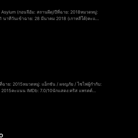
91 นาทีวันเข้าฉาย: 28 มีนาคม 2018 (เกาหลีใต้)คะแนน
hyun) รับบท จีฮยอนโอ อายอน (Oh Ah-yeon) รับบท
ายน 2015คะแนน IMDb: 7.0/10นักแสดง:คริส แพรตต์
ับบท แคลร์ เดียริ่งวินเซนต์ โดโนฟริโอ (Vinc
าว