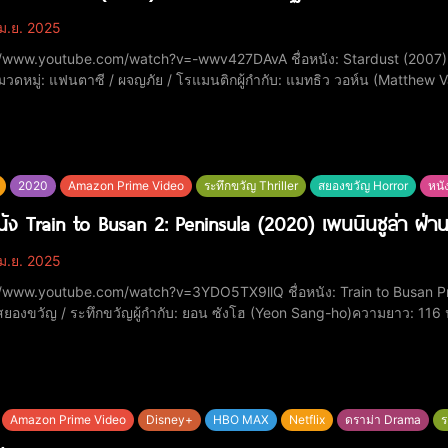
ม.ย. 2025
tube.com/watch?v=-wwv427DAvA ชื่อหนัง: Stardust (2007) ศึกมหัศจรรย์ ปาฏิหาริย์รักจากดวงดาวปีที่ฉาย:
วดหมู่: แฟนตาซี / ผจญภัย / โรแมนติกผู้กำกับ: แมทธิว วอห์น (Matthew 
หรัฐอเมริกา)คะแนน IMDb: 7.6/10นักแสดง:ชาร์ลี ค็อกซ์ (Charlie Cox)แคล
2020
Amazon Prime Video
ระทึกขวัญ Thriller
สยองขวัญ Horror
หนั
หนัง Train to Busan 2: Peninsula (2020) เพนนินซูล่า ฝ่าน
ม.ย. 2025
ube.com/watch?v=3YDO5TX9llQ ชื่อหนัง: Train to Busan Presents: Peninsula (반도)ปีที่ฉาย: 2020หมวดหมู่: แอ็
 สยองขวัญ / ระทึกขวัญผู้กำกับ: ยอน ซังโฮ (Yeon Sang-ho)ความยาว: 116
5.5/10นักแสดง:คัง ดงวอน (Gang Dong-won)อี จองฮยอน (Lee Jung-hyu
Amazon Prime Video
Disney+
HBO MAX
Netflix
ดราม่า Drama
ร