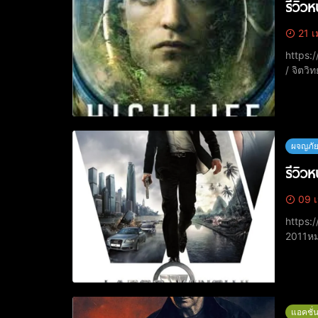
รีวิว
21 เ
https://www.yout
/ จิตวิ
12 เมษ
ผจญภัย
รีวิว
09 เ
https://www.you
2011​หม
(ฝรั่งเ
แอคชั่