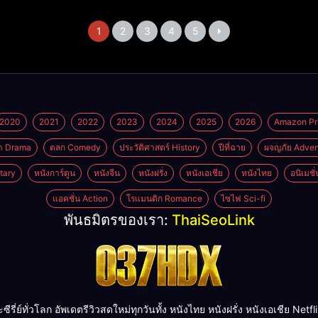
1
2
3
4
5
2020
2021
2022
2023
2024
2025
2026
Amazon Pr
า Drama
ตลก Comedy
ประวัติศาสตร์ History
ปีที่ฉาย
ผจญภัย Adven
tary
หนังการ์ตูน
หนังจีน
หนังฝรั่ง
หนังเอเชีย
หนังไทย
อนิเมชั
แอคชั่น Action
โรแมนติก Romance
ไซไฟ Sci-fi
พันธมิตรของเรา:
ThaiSeoLink
ย์ทั่วโลก อัพเดตรีวิวสดใหม่ทุกวันทั้ง หนังไทย หนังฝรั่ง หนังเอเชีย Netflix H