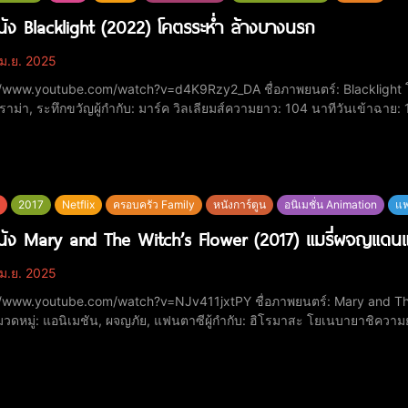
หนัง Blacklight (2022) โคตรระห่ำ ล้างบางนรก
ม.ย. 2025
ube.com/watch?v=d4K9Rzy2_DA ชื่อภาพยนตร์: Blacklight​ โคตรระห่ำ ล้างบางนรกปีที่ฉาย: 2022​หมวดหมู่: แอ็
ราม่า, ระทึกขวัญ​ผู้กำกับ: มาร์ค วิลเลียมส์​ความยาว: 104 นาที​วันเข้าฉา
กแสดง:เลียม นีสัน รับบทเป็น เทรวิส บล็อก​เอมมี่ เรเวอร์-แลมป์แมน รับบทเป
2017
Netflix
ครอบครัว Family
หนังการ์ตูน
อนิเมชั่น Animation
แฟ
หนัง Mary and The Witch’s Flower (2017) แมรี่ผจญแดน
ม.ย. 2025
tube.com/watch?v=NJv411jxtPY ชื่อภาพยนตร์: Mary and The Witch's Flower แมรี่ผจญแดนแม่มด​ปีที่ฉาย:
ดหมู่: แอนิเมชัน, ผจญภัย, แฟนตาซี​ผู้กำกับ: ฮิโรมาสะ โยเนบายาชิ​ความย
MDb: 6.8/10​นักแสดง:ฮานะ สุกิซากิ ให้เสียงพากย์เป็น แมรี่ สมิธ​ริวโนะสุเกะ