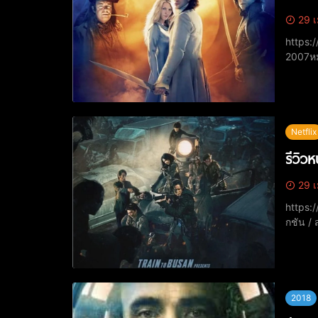
29 เ
https://www.you
2007หม
2007 (ส
Pfeiff
Netflix
รีวิว
29 เ
https://www.yout
กชัน /
IMDb: 
ฮวาน (
2018