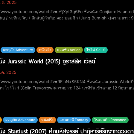
.ค. 2025
be.com/watch?v=eYjXyt3g6Eo ชื่อหนัง: Gonjiam: Haunted Asylum (กอนจีอัม: สถานผีดุ)ปีที่ฉาย: 2018หมวดหมู่:
ัญ / ระทึกขวัญ / ลึกลับผู้กำกับ: จอง บอมชิก (Jung Bum-shik)ความยาว: 
6.3/10นักแสดง:วี ฮาจุน (Wi Ha-joon) รับบท ฮาจุนพัค จีฮยอน (Park Ji-
ผจญภัย Adventure
หนังฝรั่ง
แอคชั่น Action
ไซไฟ Sci-fi
หนัง Jurassic World (2015) จูราสสิค เวิลด์
.ค. 2025
ube.com/watch?v=RFinNxS5KN4 ชื่อหนัง: Jurassic Worldปีที่ฉาย: 2015หมวดหมู่: แอ็กชัน / ผจญภัย / ไซไฟผู้กำกับ:
เทรโวร์โรว์ (Colin Trevorrow)ความยาว: 124 นาทีวันเข้าฉาย: 12 มิถุน
Pratt) รับบท โอเว่น เกรดี้ไบรซ์ ดัลลัส ฮาวเวิร์ด (Bryce Dallas Howard) ร
ผจญภัย Adventure
หนังฝรั่ง
แฟนตาซี Fantasy
โรแมนติก Romance
หนัง Stardust (2007) ศึกมหัศจรรย์ ปาฏิหาริย์รักจากดวงด