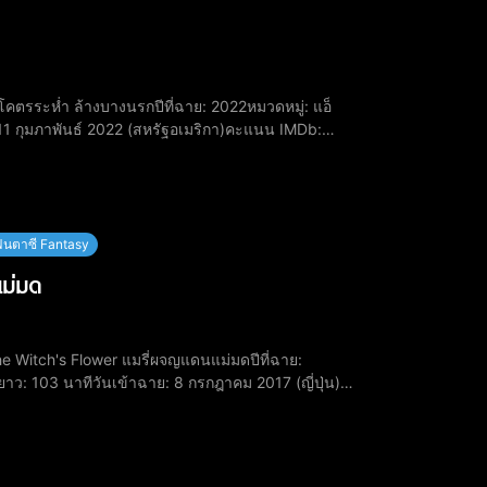
ย: 11 กุมภาพันธ์ 2022 (สหรัฐอเมริกา)​คะแนน IMDb:
็น มิรา โจนส์​เทย์เลอร์ จอห์น สมิธ รับบทเ
นตาซี Fantasy
แม่มด
าว: 103 นาทีวันเข้าฉาย: 8 กรกฎาคม 2017 (ญี่ปุ่น)​
 คามิกิ ให้เสียงพากย์เป็น ปีเตอร์​ยูคิ อามามิ