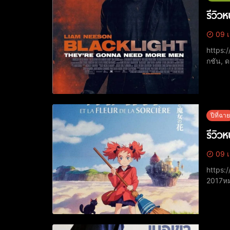
รีวิว
09 เ
https://www.yout
กชัน, ด
4.8/1นั
ปีที่ฉาย
รีวิว
09 เ
https://www.you
2017หมว
คะแนน I