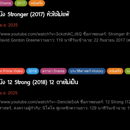
 Drama
2017
หนังฝรั่ง
หนัง Stronger (2017) หัวใจไม่แพ้
ม.ย. 2025
be.com/watch?v=3ckohAC_t6Q ชื่อภาพยนตร์: Stronger หัวใจไม่แพ้​ปีที่ฉาย: 2017​หมวดหมู่: ชีวประวัติ, ดราม่า​ผู้
 David Gordon Greenความยาว: 119 นาที​วันเข้าฉาย: 22 กันยายน 2017 (
haal รับบท Jeff BaumanTatiana Maslany รับบท Erin HurleyMiranda Ri
n Prime Video
2018
ดราม่า Drama
ประวัติศาสตร์ History
หนังฝรั่ง
แ
หนัง 12 Strong (2018) 12 ตายไม่เป็น
ม.ย. 2025
be.com/watch?v=-Denciie5oA ชื่อภาพยนตร์: 12 Strong (12 ตายไม่เป็น)​ปีที่ฉาย: 2018​หมวดหมู่: แอ็กชัน, ดราม่า,
ศาสตร์, สงคราม​ผู้กำกับ: นิโคไล ฟูเกลซิก​ความยาว: 129 นาที​วันเข้าฉาย
:คริส เฮมส์เวิร์ธ รับบท กัปตัน มิทช์ เนลสัน​ไมเคิล แชนนอน รับบท หัวหน้