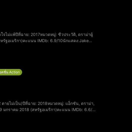
สหรัฐอเมริกา)​คะแนน IMDb: 6.9/10​นักแสดง:Jake
chardson รับบท Patty BaumanClancy Brown รับบท
อคชั่น Action
: 19 มกราคม 2018 (สหรัฐอเมริกา)​คะแนน IMDb: 6.6/10​
าพลขับ ฮาล สเปนเซอร์​ไมเคิล พีน่า ร