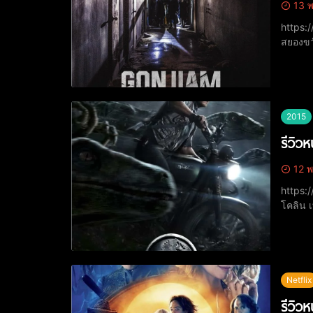
13 พ
https://www.youtu
สยองขว
IMDb: 
2015
รีวิว
12 พ
https://www.yout
โคลิน 
(Chris 
Netflix
รีวิว