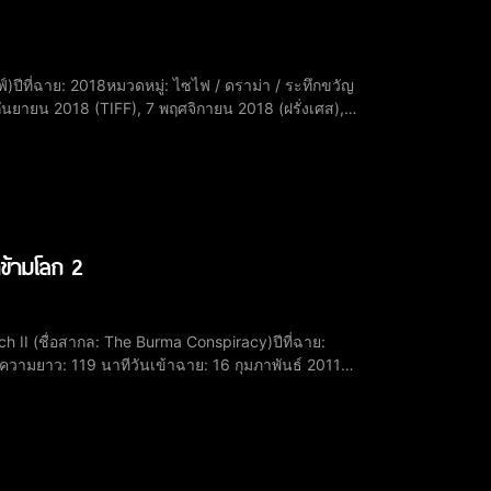
 กันยายน 2018 (TIFF), 7 พฤศจิกายน 2018 (ฝรั่งเศส),
นสัน (Robert Pattinson) รับบท มอนเต (Mont
าข้ามโลก 2
)​ความยาว: 119 นาที​วันเข้าฉาย: 16 กุมภาพันธ์ 2011
็น ลาร์โก วินช์​ชารอน สโตน (Sharon Stone) รับ