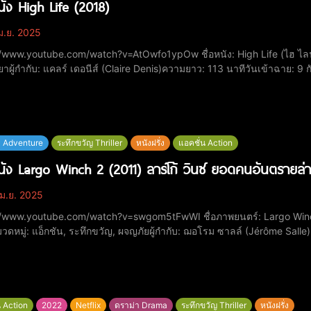
หนัง High Life (2018)
ม.ย. 2025
ube.com/watch?v=AtOwfo1ypOw ชื่อหนัง: High Life (ไฮ ไลฟ์)ปีที่ฉาย: 2018หมวดหมู่: ไซไฟ / ดราม่า / ระทึกขวัญ
ทยาผู้กำกับ: แคลร์ เดอนีส์ (Claire Denis)ความยาว: 113 นาทีวันเข้าฉาย: 9
ายน 2019 (สหรัฐอเมริกา)คะแนน IMDb: 5.7 / 10นักแสดง: โรเบิร์ต แพตติ
 Adventure
ระทึกขวัญ Thriller
หนังฝรั่ง
แอคชั่น Action
หนัง Largo Winch 2 (2011) ลาร์โก้ วินซ์ ยอดคนอันตรายล่
ม.ย. 2025
tube.com/watch?v=swgom5tFwWI ชื่อภาพยนตร์: Largo Winch II (ชื่อสากล: The Burma Conspiracy)​ปีที่ฉาย:
วดหมู่: แอ็กชัน, ระทึกขวัญ, ผจญภัย​ผู้กำกับ: ฌอโรม ซาลล์ (Jérôme Salle
ศส)​คะแนน IMDb: 6.2/10​นักแสดง:โทเมอร์ ซิสลีย์ (Tomer Sisley) รับบทเป
น Action
2022
Netflix
ดราม่า Drama
ระทึกขวัญ Thriller
หนังฝรั่ง