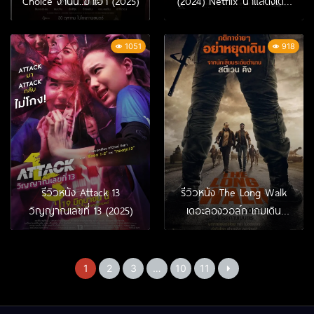
Choice งานนี้..ฆ่าเอา (2025)
(2024) Netflix นำแสดงโดย
โบว์ เมลดาและจี๋ สุทธิรักษ์
1051
918
รีวิวหนัง Attack 13
รีวิวหนัง The Long Walk
วิญญาณเลขที่ 13 (2025)
เดอะลองวอล์ก เกมเดิน
มรณะ (2025)
1
2
3
…
10
11