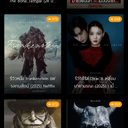
The Bone Temple (28 ปีให้
มาช่วยฉันที — เมื่อนรกเกาะ
หลัง เชื้อเขมือบคน วิหารซาก
ร้างกลายเป็นสนามรบแห่ง
กะโหลก)
อำนาจและความหวัง
975
948
รีวิวหนัง Frankenstein แฟ
รีวิวซีรีส์ Dear X เหลี่ยม
รงเกนสไตน์ (2025) Netflix
มายามรณะ (2025) | เมื่อ
นางเอกหน้าหวาน คิม ยู-
จ็อง ต้องรับบทฆาตรกร
872
921
โรคจิต