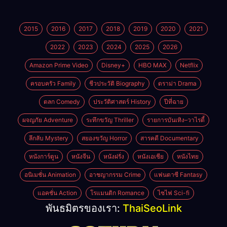
2015
2016
2017
2018
2019
2020
2021
2022
2023
2024
2025
2026
Amazon Prime Video
Disney+
HBO MAX
Netflix
ครอบครัว Family
ชีวประวัติ Biography
ดราม่า Drama
ตลก Comedy
ประวัติศาสตร์ History
ปีที่ฉาย
ผจญภัย Adventure
ระทึกขวัญ Thriller
รายการบันเทิง–วาไรตี้
ลึกลับ Mystery
สยองขวัญ Horror
สารคดี Documentary
หนังการ์ตูน
หนังจีน
หนังฝรั่ง
หนังเอเชีย
หนังไทย
อนิเมชั่น Animation
อาชญากรรม Crime
แฟนตาซี Fantasy
แอคชั่น Action
โรแมนติก Romance
ไซไฟ Sci-fi
พันธมิตรของเรา:
ThaiSeoLink