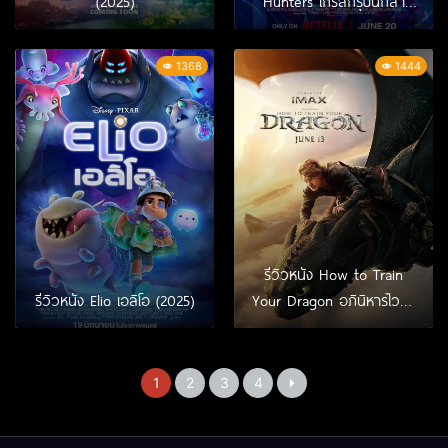
(2025)
Hunters เกิร์ลกรุ๊ปนักล่า
ปีศาจ (2025)
1368
1444
รีวิวหนัง How to Train
รีวิวหนัง Elio เอลิโอ (2025)
Your Dragon อภินิหารไวกิ้ง
พิชิตมังกร (2025)
1
2
3
4