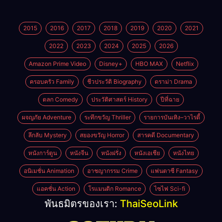
2015
2016
2017
2018
2019
2020
2021
2022
2023
2024
2025
2026
Amazon Prime Video
Disney+
HBO MAX
Netflix
ครอบครัว Family
ชีวประวัติ Biography
ดราม่า Drama
ตลก Comedy
ประวัติศาสตร์ History
ปีที่ฉาย
ผจญภัย Adventure
ระทึกขวัญ Thriller
รายการบันเทิง–วาไรตี้
ลึกลับ Mystery
สยองขวัญ Horror
สารคดี Documentary
หนังการ์ตูน
หนังจีน
หนังฝรั่ง
หนังเอเชีย
หนังไทย
อนิเมชั่น Animation
อาชญากรรม Crime
แฟนตาซี Fantasy
แอคชั่น Action
โรแมนติก Romance
ไซไฟ Sci-fi
พันธมิตรของเรา:
ThaiSeoLink