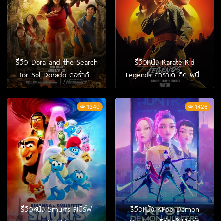
รีวิว Dora and the Search
รีวิวหนัง Karate Kid
for Sol Dorado ดอร่ากับ
Legends คาราเต้ คิด ผนึก
การตามหาพระอาทิตย์สีทอง
พลังตำนานนักสู้ (2025)
(2025)
1340
1426
รีวิวหนัง Smurfs สเมิร์ฟ
รีวิวหนัง KPop Demon