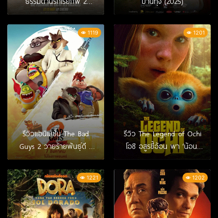
ธรรมดานรกเรียกพี่ 2
บ้านทุ่ง (2025)
(2025)
1119
1201
รีวิวแอนิเมชั่น The Bad
รีวิว The Legend of Ochi
Guys 2 วายร้ายพันธุ์ดี 2
โอชิ อสูรขี้อ้อน พา ‘น้อน’
(2025)
กลับบ้าน (2025)
1221
1202