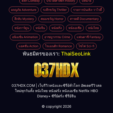
ตลก Comedy
ประวัติศาสตร์ History
ปีที่ฉาย
ผจญภัย Adventure
ระทึกขวัญ Thriller
รายการบันเทิง–วาไรตี้
ลึกลับ Mystery
สยองขวัญ Horror
สารคดี Documentary
หนังการ์ตูน
หนังจีน
หนังฝรั่ง
หนังเอเชีย
หนังไทย
อนิเมชั่น Animation
อาชญากรรม Crime
แฟนตาซี Fantasy
แอคชั่น Action
โรแมนติก Romance
ไซไฟ Sci-fi
พันธมิตรของเรา:
ThaiSeoLink
037HDX.COM | เว็บรีวิวหนังและซีรี่ย์ทั่วโลก อัพเดตรีวิวสด
ใหม่ทุกวันทั้ง หนังไทย หนังฝรั่ง หนังเอเชีย Netflix HBO
Disney+ ซีรี่ย์ฝรั่ง ซี่รี่ย์จีน
© copyright 2026