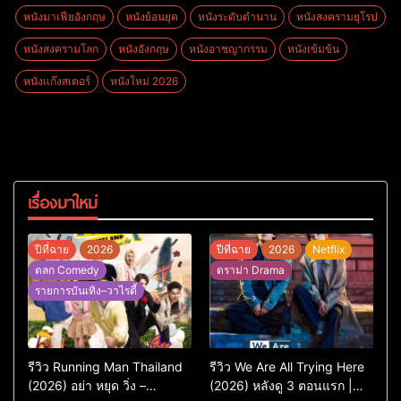
หนังมาเฟียอังกฤษ
หนังย้อนยุค
หนังระดับตำนาน
หนังสงครามยุโรป
หนังสงครามโลก
หนังอังกฤษ
หนังอาชญากรรม
หนังเข้มข้น
หนังแก๊งสเตอร์
หนังใหม่ 2026
เรื่องมาใหม่
ปีที่ฉาย
2026
ปีที่ฉาย
2026
Netflix
ตลก Comedy
ดราม่า Drama
รายการบันเทิง–วาไรตี้
รีวิว Running Man Thailand
รีวิว We Are All Trying Here
(2026) อย่า หยุด วิ่ง –
(2026) หลังดู 3 ตอนแรก |