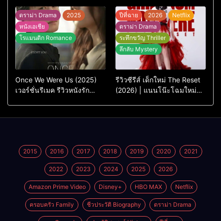
เวอร์ชันไทยสนุกแค่ไหน เทียบ
ชีวิตคนธรรมดาที่พยายาม…
ต้นฉบับเกาหลี
แต่ยังไปไม่ถึงไหน
ดราม่า Drama
2025
ปีที่ฉาย
2026
Netflix
หนังเอเชีย
ดราม่า Drama
โรแมนติก Romance
ระทึกขวัญ Thriller
ลึกลับ Mystery
Once We Were Us (2025)
รีวิวซีรีส์ เด็กใหม่ The Reset
เวอร์ชั่นรีเมค รีวิวหนังรัก
(2026) | แนนโน๊ะโฉมใหม่กับ
ดราม่าสุดเจ็บ
การพิพากษาครั้งใหญ่
2015
2016
2017
2018
2019
2020
2021
2022
2023
2024
2025
2026
Amazon Prime Video
Disney+
HBO MAX
Netflix
ครอบครัว Family
ชีวประวัติ Biography
ดราม่า Drama