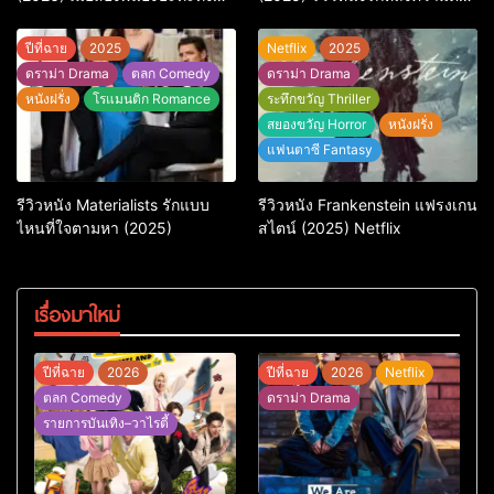
ศัตรูและใจในแอ็กชัน-คอมเมดี้
ที่ถามหัวใจว่ารักไหนควรอยู่ชั่วนิ
สุดบู๊
รันดร์
ปีที่ฉาย
2025
Netflix
2025
ดราม่า Drama
ตลก Comedy
ดราม่า Drama
หนังฝรั่ง
โรแมนติก Romance
ระทึกขวัญ Thriller
สยองขวัญ Horror
หนังฝรั่ง
แฟนตาซี Fantasy
รีวิวหนัง Materialists รักแบบ
รีวิวหนัง Frankenstein แฟรงเกน
ไหนที่ใจตามหา (2025)
สไตน์ (2025) Netflix
เรื่องมาใหม่
ปีที่ฉาย
2026
ปีที่ฉาย
2026
Netflix
ตลก Comedy
ดราม่า Drama
รายการบันเทิง–วาไรตี้