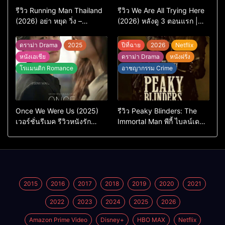
รีวิว Running Man Thailand
รีวิว We Are All Trying Here
(2026) อย่า หยุด วิ่ง –
(2026) หลังดู 3 ตอนแรก |
เวอร์ชันไทยสนุกแค่ไหน เทียบ
ชีวิตคนธรรมดาที่พยายาม…
ต้นฉบับเกาหลี
แต่ยังไปไม่ถึงไหน
ดราม่า Drama
2025
ปีที่ฉาย
2026
Netflix
หนังเอเชีย
ดราม่า Drama
หนังฝรั่ง
โรแมนติก Romance
อาชญากรรม Crime
Once We Were Us (2025)
รีวิว Peaky Blinders: The
เวอร์ชั่นรีเมค รีวิวหนังรัก
Immortal Man พีกี้ ไบลน์เด
ดราม่าสุดเจ็บ
อร์ส ชายผู้เป็นอมตะ (2026)
2015
2016
2017
2018
2019
2020
2021
2022
2023
2024
2025
2026
Amazon Prime Video
Disney+
HBO MAX
Netflix