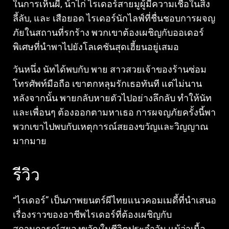
ในการเห็นผี, น้าไก่ ไรเดอร์สายมูผู้มีความเชื่อในสิ่ง
ลี้ลับ, และ เสือยอด ไรเดอร์นักไลฟ์ที่ชื่นชอบการผจญ
ภัยในสถานที่รกร้าง พวกเขาต้องเผชิญกับออเดอร์
พิเศษที่นำพาไปยังโลเคชันสุดเฮี้ยนอยู่เสมอ
วันหนึ่ง นัทได้พบกับ พาย สาวสวยเจ้าของร้านซ่อม
โทรศัพท์มือถือ เขาตกหลุมรักเธอทันที แต่ไม่นาน
หลังจากนั้น พายกลับหายตัวไปอย่างลึกลับ ทำให้นัท
และเพื่อนๆ ต้องออกตามหาเธอ การผจญภัยครั้งนี้พา
พวกเขาไปพบกับเหตุการณ์สยองขวัญและวิญญาณ
มากมาย
รีวิว
“ไรเดอร์” เป็นภาพยนตร์ผีไทยแนวคอมเมดี้ที่นำเสนอ
เรื่องราวของอาชีพไรเดอร์ที่ต้องเผชิญกับ
สถานการณ์สยองขวัญในชีวิตประจำวัน แม้ว่าเนื้อ