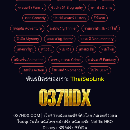
ครอบครัว Family
ชีวประวัติ Biography
ดราม่า Drama
ตลก Comedy
ประวัติศาสตร์ History
ปีที่ฉาย
ผจญภัย Adventure
ระทึกขวัญ Thriller
รายการบันเทิง–วาไรตี้
ลึกลับ Mystery
สยองขวัญ Horror
สารคดี Documentary
หนังการ์ตูน
หนังจีน
หนังฝรั่ง
หนังเอเชีย
หนังไทย
อนิเมชั่น Animation
อาชญากรรม Crime
แฟนตาซี Fantasy
แอคชั่น Action
โรแมนติก Romance
ไซไฟ Sci-fi
พันธมิตรของเรา:
ThaiSeoLink
037HDX.COM | เว็บรีวิวหนังและซีรี่ย์ทั่วโลก อัพเดตรีวิวสด
ใหม่ทุกวันทั้ง หนังไทย หนังฝรั่ง หนังเอเชีย Netflix HBO
Disney+ ซีรี่ย์ฝรั่ง ซี่รี่ย์จีน