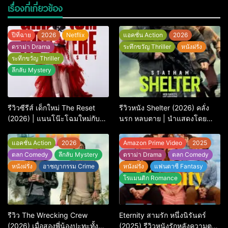
เรื่องที่เกี่ยวข้อง
ปีที่ฉาย
2026
Netflix
แอคชั่น Action
2026
ดราม่า Drama
ระทึกขวัญ Thriller
หนังฝรั่ง
ระทึกขวัญ Thriller
ลึกลับ Mystery
รีวิวซีรีส์ เด็กใหม่ The Reset
รีวิวหนัง Shelter (2026) คลั่ง
(2026) | แนนโน๊ะโฉมใหม่กับ
นรก หลบตาย | นำแสดงโดย
การพิพากษาครั้งใหญ่
Jason Statham
แอคชั่น Action
2026
Amazon Prime Video
2025
ตลก Comedy
ลึกลับ Mystery
ดราม่า Drama
ตลก Comedy
หนังฝรั่ง
อาชญากรรม Crime
หนังฝรั่ง
แฟนตาซี Fantasy
โรแมนติก Romance
รีวิว The Wrecking Crew
Eternity สามรัก หนึ่งนิรันดร์
(2026) เมื่อสองพี่น้องปะทะทั้ง
(2025) รีวิวหนังรักหลังความตาย