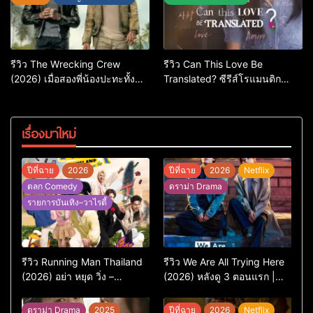
รีวิว The Wrecking Crew
รีวิว Can This Love Be
(2026) เมื่อสองพี่น้องปะทะทั้ง
Translated? ซีรีส์โรแมนติก
ศัตรูและใจในแอ็กชัน-คอมเมดี้
ทดสอบความรักที่ชัดยิ่งกว่า
สุดบู๊
‘ภาษา’ จะบอกได้
เรื่องมาใหม่
ปีที่ฉาย
2026
ปีที่ฉาย
2026
Netflix
ตลก Comedy
ดราม่า Drama
รายการบันเทิง–วาไรตี้
รีวิว Running Man Thailand
รีวิว We Are All Trying Here
(2026) อย่า หยุด วิ่ง –
(2026) หลังดู 3 ตอนแรก |
เวอร์ชันไทยสนุกแค่ไหน เทียบ
ชีวิตคนธรรมดาที่พยายาม…
ต้นฉบับเกาหลี
แต่ยังไปไม่ถึงไหน
ดราม่า Drama
2025
ปีที่ฉาย
2026
Netflix