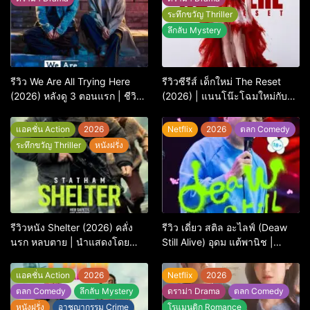
ระทึกขวัญ Thriller
ลึกลับ Mystery
รีวิว We Are All Trying Here
รีวิวซีรีส์ เด็กใหม่ The Reset
(2026) หลังดู 3 ตอนแรก | ชีวิต
(2026) | แนนโน๊ะโฉมใหม่กับ
คนธรรมดาที่พยายาม…แต่ยังไป
การพิพากษาครั้งใหญ่
ไม่ถึงไหน
แอคชั่น Action
2026
Netflix
2026
ตลก Comedy
ระทึกขวัญ Thriller
หนังฝรั่ง
รีวิวหนัง Shelter (2026) คลั่ง
รีวิว เดี่ยว สติล อะไลฟ์ (Deaw
นรก หลบตาย | นำแสดงโดย
Still Alive) อุดม แต้พานิช |
Jason Statham
Netflix
แอคชั่น Action
2026
Netflix
2026
ตลก Comedy
ลึกลับ Mystery
ดราม่า Drama
ตลก Comedy
หนังฝรั่ง
อาชญากรรม Crime
โรแมนติก Romance