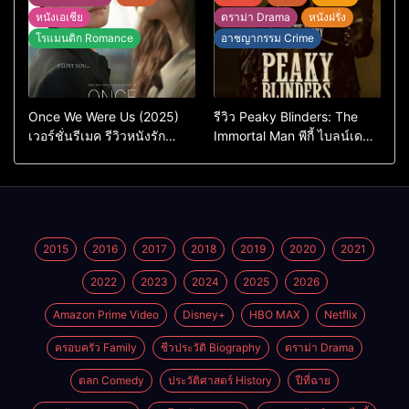
หนังเอเชีย
ดราม่า Drama
หนังฝรั่ง
โรแมนติก Romance
อาชญากรรม Crime
Once We Were Us (2025)
รีวิว Peaky Blinders: The
เวอร์ชั่นรีเมค รีวิวหนังรัก
Immortal Man พีกี้ ไบลน์เด
ดราม่าสุดเจ็บ
อร์ส ชายผู้เป็นอมตะ (2026)
2015
2016
2017
2018
2019
2020
2021
2022
2023
2024
2025
2026
Amazon Prime Video
Disney+
HBO MAX
Netflix
ครอบครัว Family
ชีวประวัติ Biography
ดราม่า Drama
ตลก Comedy
ประวัติศาสตร์ History
ปีที่ฉาย