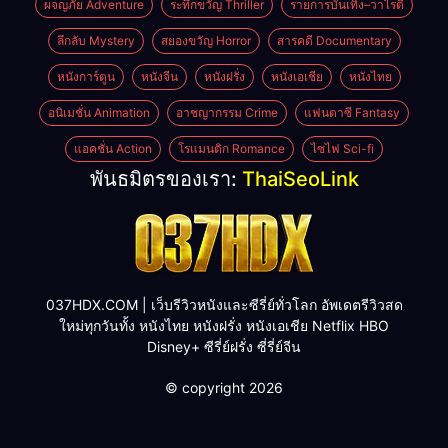
ผจญภัย Adventure
ระทึกขวัญ Thriller
รายการบันเทิง–วาไรตี้
ลึกลับ Mystery
สยองขวัญ Horror
สารคดี Documentary
หนังการ์ตูน
หนังจีน
หนังฝรั่ง
หนังเอเชีย
หนังไทย
อนิเมชั่น Animation
อาชญากรรม Crime
แฟนตาซี Fantasy
แอคชั่น Action
โรแมนติก Romance
ไซไฟ Sci-fi
พันธมิตรของเรา:
ThaiSeoLink
037HDX.COM | เว็บรีวิวหนังและซีรี่ย์ทั่วโลก อัพเดตรีวิวสด
ใหม่ทุกวันทั้ง หนังไทย หนังฝรั่ง หนังเอเชีย Netflix HBO
Disney+ ซีรี่ย์ฝรั่ง ซี่รี่ย์จีน
© copyright 2026