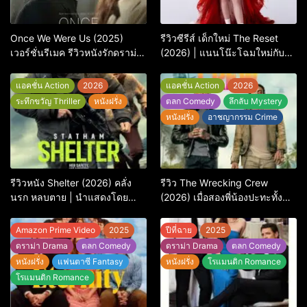
Once We Were Us (2025)
รีวิวซีรีส์ เด็กใหม่ The Reset
เวอร์ชั่นรีเมค รีวิวหนังรักดราม่า
(2026) | แนนโน๊ะโฉมใหม่กับ
สุดเจ็บ
การพิพากษาครั้งใหญ่
แอคชั่น Action
2026
แอคชั่น Action
2026
ระทึกขวัญ Thriller
หนังฝรั่ง
ตลก Comedy
ลึกลับ Mystery
หนังฝรั่ง
อาชญากรรม Crime
รีวิวหนัง Shelter (2026) คลั่ง
รีวิว The Wrecking Crew
นรก หลบตาย | นำแสดงโดย
(2026) เมื่อสองพี่น้องปะทะทั้ง
Jason Statham
ศัตรูและใจในแอ็กชัน-คอมเมดี้
สุดบู๊
Amazon Prime Video
2025
ปีที่ฉาย
2025
ดราม่า Drama
ตลก Comedy
ดราม่า Drama
ตลก Comedy
หนังฝรั่ง
แฟนตาซี Fantasy
หนังฝรั่ง
โรแมนติก Romance
โรแมนติก Romance