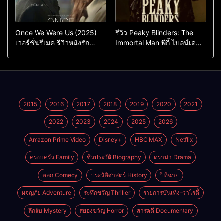
Once We Were Us (2025)
รีวิว Peaky Blinders: The
เวอร์ชั่นรีเมค รีวิวหนังรัก
Immortal Man พีกี้ ไบลน์เด
ดราม่าสุดเจ็บ
อร์ส ชายผู้เป็นอมตะ (2026)
2015
2016
2017
2018
2019
2020
2021
2022
2023
2024
2025
2026
Amazon Prime Video
Disney+
HBO MAX
Netflix
ครอบครัว Family
ชีวประวัติ Biography
ดราม่า Drama
ตลก Comedy
ประวัติศาสตร์ History
ปีที่ฉาย
ผจญภัย Adventure
ระทึกขวัญ Thriller
รายการบันเทิง–วาไรตี้
ลึกลับ Mystery
สยองขวัญ Horror
สารคดี Documentary