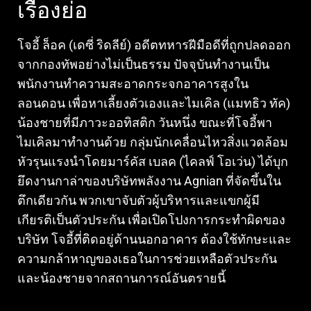
เรื่องย่อ
โจอี้ ล็อค (เดซี่ ริดลีย์) อดีตทหารฝีมือดีที่ถูกปลดออก
จากกองทัพอย่างไม่เป็นธรรม ปัจจุบันทำงานเป็น
พนักงานทำความสะอาดกระจกอาคารสูงใน
ลอนดอน เพื่อหาเลี้ยงตัวเองและไมเคิล (แมทธิว ทัค)
น้องชายที่มีภาวะออทิสติก
วันหนึ่ง ขณะที่โจอี้พา
ไมเคิลมาทำงานด้วย กลุ่มนักเคลื่อนไหวสิ่งแวดล้อม
หัวรุนแรงนำโดยมาร์คัส เบลค (ไคลฟ์ โอเว่น) ได้บุก
ยึดงานกาล่าของบริษัทพลังงาน Agnian ที่จัดขึ้นใน
ตึกเดียวกัน
พวกเขาจับตัวผู้บริหารและแขกผู้มี
เกียรติเป็นตัวประกัน เพื่อเปิดโปงการกระทำผิดของ
บริษัท
โจอี้ที่ติดอยู่ด้านนอกอาคาร ต้องใช้ทักษะและ
ความกล้าหาญของเธอในการช่วยเหลือตัวประกัน
และน้องชายจากสถานการณ์อันตรายนี้