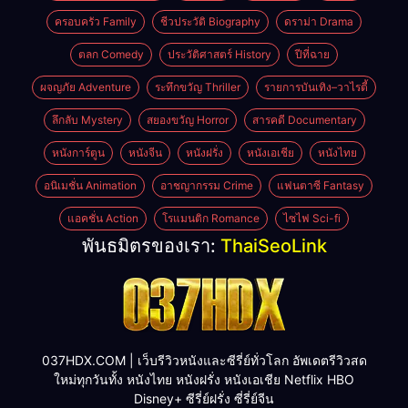
ครอบครัว Family
ชีวประวัติ Biography
ดราม่า Drama
ตลก Comedy
ประวัติศาสตร์ History
ปีที่ฉาย
ผจญภัย Adventure
ระทึกขวัญ Thriller
รายการบันเทิง–วาไรตี้
ลึกลับ Mystery
สยองขวัญ Horror
สารคดี Documentary
หนังการ์ตูน
หนังจีน
หนังฝรั่ง
หนังเอเชีย
หนังไทย
อนิเมชั่น Animation
อาชญากรรม Crime
แฟนตาซี Fantasy
แอคชั่น Action
โรแมนติก Romance
ไซไฟ Sci-fi
พันธมิตรของเรา:
ThaiSeoLink
037HDX.COM | เว็บรีวิวหนังและซีรี่ย์ทั่วโลก อัพเดตรีวิวสด
ใหม่ทุกวันทั้ง หนังไทย หนังฝรั่ง หนังเอเชีย Netflix HBO
Disney+ ซีรี่ย์ฝรั่ง ซี่รี่ย์จีน