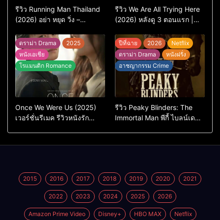
รีวิว Running Man Thailand
รีวิว We Are All Trying Here
(2026) อย่า หยุด วิ่ง –
(2026) หลังดู 3 ตอนแรก |
เวอร์ชันไทยสนุกแค่ไหน เทียบ
ชีวิตคนธรรมดาที่พยายาม…
ต้นฉบับเกาหลี
แต่ยังไปไม่ถึงไหน
ดราม่า Drama
2025
ปีที่ฉาย
2026
Netflix
หนังเอเชีย
ดราม่า Drama
หนังฝรั่ง
โรแมนติก Romance
อาชญากรรม Crime
Once We Were Us (2025)
รีวิว Peaky Blinders: The
เวอร์ชั่นรีเมค รีวิวหนังรัก
Immortal Man พีกี้ ไบลน์เด
ดราม่าสุดเจ็บ
อร์ส ชายผู้เป็นอมตะ (2026)
2015
2016
2017
2018
2019
2020
2021
2022
2023
2024
2025
2026
Amazon Prime Video
Disney+
HBO MAX
Netflix