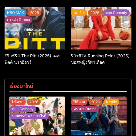
เวลา ซีซั่น 3
HBO MAX
2025
Netflix
2025
ตลก Comedy
ดราม่า Drama
รีวิวซีรีส์ The Pitt (2025) เดอะ
รีวิวซีรีส์ Running Point (2025)
พิตต์ นรกอีอาร์
บอสหญิงกีฬาเดือด
เรื่องมาใหม่
ปีที่ฉาย
2026
ปีที่ฉาย
2026
Netflix
ตลก Comedy
ดราม่า Drama
รายการบันเทิง–วาไรตี้