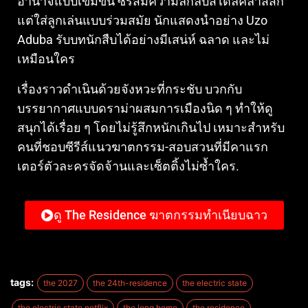
อำนาจแบบเข้มข้น ซีรีส์มีความลึกลับสไตล์คลาสสิก
แต่ใส่ลูกเล่นแบบร่วมสมัย นักแสดงนำอย่าง Uzo
Aduba รับบทนักสืบได้อย่างมีเสน่ห์ ฉลาด และไม่
เหมือนใคร
เรื่องราวดำเนินด้วยจังหวะที่กระชับ บวกกับ
บรรยากาศแบบดราม่าผสมการเมืองนิด ๆ ทำให้ดู
สนุกได้เรื่อย ๆ โดยไม่รู้สึกหนักเกินไป เหมาะสำหรับ
คนที่ชอบซีรีส์แนวฆาตกรรม-สอบสวนที่มีคาแรก
เตอร์ตัวละครจัดจ้านและเซ็ตติ้งไม่ซ้ำใคร.
ดู The Residence ฆาตกรรมทำเนียบฉาว
tags:
the 2027
the 24th-residence
the electric state
the electric state netflix
the long home
the residence