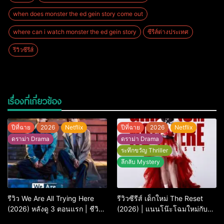
when does monster the ed gein story come out
where can i watch monster the ed gein story
ซีรีส์ต่างประเทศ
รีวิวซีรีส์
เรื่องที่เกี่ยวข้อง
ปีที่ฉาย
2026
Netflix
ปีที่ฉาย
2026
Netflix
ดราม่า Drama
ดราม่า Drama
ระทึกขวัญ Thriller
ลึกลับ Mystery
รีวิว We Are All Trying Here
รีวิวซีรีส์ เด็กใหม่ The Reset
(2026) หลังดู 3 ตอนแรก | ชีวิต
(2026) | แนนโน๊ะโฉมใหม่กับ
คนธรรมดาที่พยายาม…แต่ยังไป
การพิพากษาครั้งใหญ่