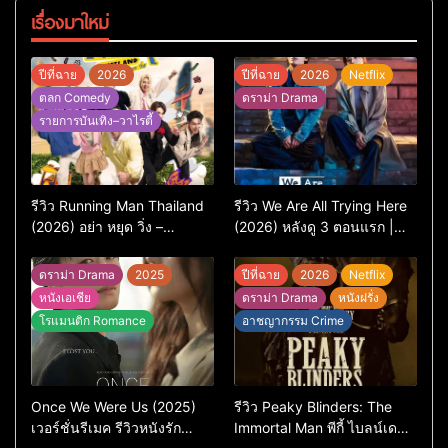
เรื่องมาใหม่
ปีที่ฉาย
2026
ปีที่ฉาย
2026
Netflix
ตลก Comedy
ดราม่า Drama
รายการบันเทิง–วาไรตี้
รีวิว Running Man Thailand
รีวิว We Are All Trying Here
(2026) อย่า หยุด วิ่ง –
(2026) หลังดู 3 ตอนแรก |
เวอร์ชันไทยสนุกแค่ไหน เทียบ
ชีวิตคนธรรมดาที่พยายาม…
ต้นฉบับเกาหลี
แต่ยังไปไม่ถึงไหน
ดราม่า Drama
2025
ปีที่ฉาย
2026
Netflix
หนังเอเชีย
ดราม่า Drama
หนังฝรั่ง
โรแมนติก Romance
อาชญากรรม Crime
Once We Were Us (2025)
รีวิว Peaky Blinders: The
เวอร์ชั่นรีเมค รีวิวหนังรัก
Immortal Man พีกี้ ไบลน์เด