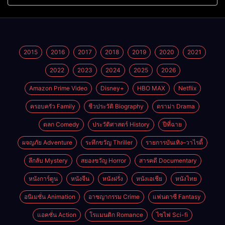
ดราม่าสุดเจ็บ
อร์ส ชายผู้เป็นอมตะ (2026)
2015
2016
2017
2018
2019
2020
2021
2022
2023
2024
2025
2026
Amazon Prime Video
Disney+
HBO MAX
Netflix
ครอบครัว Family
ชีวประวัติ Biography
ดราม่า Drama
ตลก Comedy
ประวัติศาสตร์ History
ปีที่ฉาย
ผจญภัย Adventure
ระทึกขวัญ Thriller
รายการบันเทิง–วาไรตี้
ลึกลับ Mystery
สยองขวัญ Horror
สารคดี Documentary
หนังการ์ตูน
หนังจีน
หนังฝรั่ง
หนังเอเชีย
หนังไทย
อนิเมชั่น Animation
อาชญากรรม Crime
แฟนตาซี Fantasy
แอคชั่น Action
โรแมนติก Romance
ไซไฟ Sci-fi