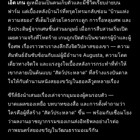
เอ็ด เกน
ดูเหมือนเป็นคนเก็บตัวและมีชีวิตเรียบง่ายบน
ฟาร์ม แต่เบื้องหลังบ้านไร่ที่ทรุดโทรมกลับซ่อน “บ้านแห่ง
ความสยอง” ที่เต็มไปด้วยโครงกระดูก การรื้อหลุมศพ และ
สิ่งประดิษฐ์จากเศษชิ้นส่วนมนุษย์ เมื่อการสืบสวนเริ่มเปิด
เผยความจริงที่โหดร้าย เกนถูกเปิดตัวเป็นฆาตกรผู้บ้าและผู้
รื้อศพ เรื่องราวพาเราลงลึกถึงจิตวิปลาสของเขา — ความ
สัมพันธ์อันซับซ้อนกับแม่ผู้มีอำนาจ Augusta, ความโดด
เดี่ยวทางจิตใจ และแรงจูงใจเบื้องหลังการกระทำที่ทำให้
เขากลายเป็นต้นแบบ “สัตว์ประหลาด” ที่สร้างแรงบันดาล
ใจให้กับตำนานหนังสยองขวัญในฮอลลีวูดหลายเรื่อง
ซีรีส์ยังนำเสนอเรื่องเล่าจากมุมมองผู้คนรอบตัว —
บาดแผลของเหยื่อ บทบาทของสื่อ และการตั้งคำถามว่า
ใครคือผู้ที่สร้าง “สัตว์ประหลาด” ขึ้น — พร้อมกับเชื่อมโยง
ว่าผลงานอาชญากรรมของเกนส่งอิทธิพลอย่างไรต่อ
ภาพยนตร์สยองขวัญในวัฒนธรรมอเมริกัน