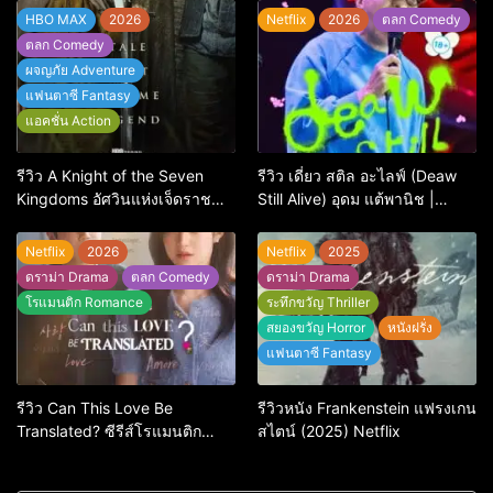
ไม่ถึงไหน
HBO MAX
2026
Netflix
2026
ตลก Comedy
ตลก Comedy
ผจญภัย Adventure
แฟนตาซี Fantasy
แอคชั่น Action
รีวิว A Knight of the Seven
รีวิว เดี่ยว สติล อะไลฟ์ (Deaw
Kingdoms อัศวินแห่งเจ็ดราช
Still Alive) อุดม แต้พานิช |
อาณาจักร เรื่องเล่าของอัศวิน
Netflix
พเนจรที่ดีที่สุดในจักรวาล GoT
Netflix
2026
Netflix
2025
ดราม่า Drama
ตลก Comedy
ดราม่า Drama
โรแมนติก Romance
ระทึกขวัญ Thriller
สยองขวัญ Horror
หนังฝรั่ง
แฟนตาซี Fantasy
รีวิว Can This Love Be
รีวิวหนัง Frankenstein แฟรงเกน
Translated? ซีรีส์โรแมนติก
สไตน์ (2025) Netflix
ทดสอบความรักที่ชัดยิ่งกว่า
‘ภาษา’ จะบอกได้