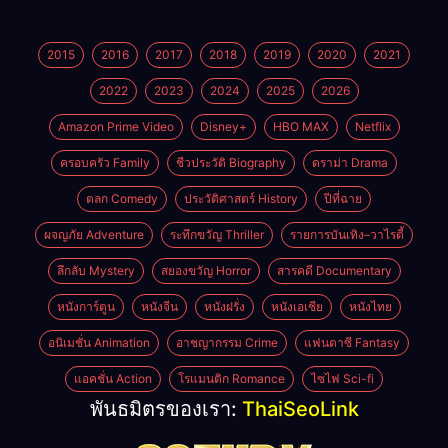
2015
2016
2017
2018
2019
2020
2021
2022
2023
2024
2025
2026
Amazon Prime Video
Disney+
HBO MAX
Netflix
ครอบครัว Family
ชีวประวัติ Biography
ดราม่า Drama
ตลก Comedy
ประวัติศาสตร์ History
ปีที่ฉาย
ผจญภัย Adventure
ระทึกขวัญ Thriller
รายการบันเทิง–วาไรตี้
ลึกลับ Mystery
สยองขวัญ Horror
สารคดี Documentary
หนังการ์ตูน
หนังจีน
หนังฝรั่ง
หนังเอเชีย
หนังไทย
อนิเมชั่น Animation
อาชญากรรม Crime
แฟนตาซี Fantasy
แอคชั่น Action
โรแมนติก Romance
ไซไฟ Sci-fi
พันธมิตรของเรา:
ThaiSeoLink