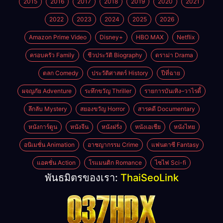
2015
2016
2017
2018
2019
2020
2021
2022
2023
2024
2025
2026
Amazon Prime Video
Disney+
HBO MAX
Netflix
ครอบครัว Family
ชีวประวัติ Biography
ดราม่า Drama
ตลก Comedy
ประวัติศาสตร์ History
ปีที่ฉาย
ผจญภัย Adventure
ระทึกขวัญ Thriller
รายการบันเทิง–วาไรตี้
ลึกลับ Mystery
สยองขวัญ Horror
สารคดี Documentary
หนังการ์ตูน
หนังจีน
หนังฝรั่ง
หนังเอเชีย
หนังไทย
อนิเมชั่น Animation
อาชญากรรม Crime
แฟนตาซี Fantasy
แอคชั่น Action
โรแมนติก Romance
ไซไฟ Sci-fi
พันธมิตรของเรา:
ThaiSeoLink