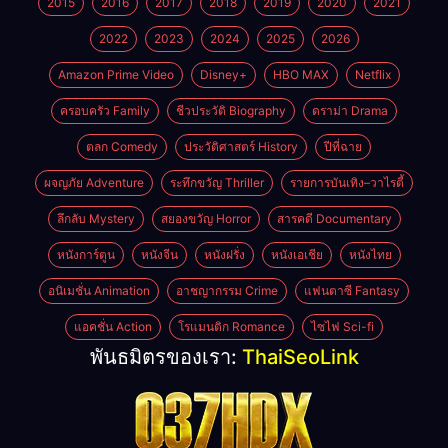
2015
2016
2017
2018
2019
2020
2021
2022
2023
2024
2025
2026
Amazon Prime Video
Disney+
HBO MAX
Netflix
ครอบครัว Family
ชีวประวัติ Biography
ดราม่า Drama
ตลก Comedy
ประวัติศาสตร์ History
ปีที่ฉาย
ผจญภัย Adventure
ระทึกขวัญ Thriller
รายการบันเทิง–วาไรตี้
ลึกลับ Mystery
สยองขวัญ Horror
สารคดี Documentary
หนังการ์ตูน
หนังจีน
หนังฝรั่ง
หนังเอเชีย
หนังไทย
อนิเมชั่น Animation
อาชญากรรม Crime
แฟนตาซี Fantasy
แอคชั่น Action
โรแมนติก Romance
ไซไฟ Sci-fi
พันธมิตรของเรา:
ThaiSeoLink