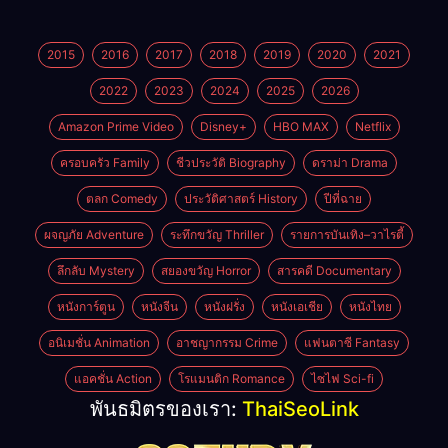
2015
2016
2017
2018
2019
2020
2021
2022
2023
2024
2025
2026
Amazon Prime Video
Disney+
HBO MAX
Netflix
ครอบครัว Family
ชีวประวัติ Biography
ดราม่า Drama
ตลก Comedy
ประวัติศาสตร์ History
ปีที่ฉาย
ผจญภัย Adventure
ระทึกขวัญ Thriller
รายการบันเทิง–วาไรตี้
ลึกลับ Mystery
สยองขวัญ Horror
สารคดี Documentary
หนังการ์ตูน
หนังจีน
หนังฝรั่ง
หนังเอเชีย
หนังไทย
อนิเมชั่น Animation
อาชญากรรม Crime
แฟนตาซี Fantasy
แอคชั่น Action
โรแมนติก Romance
ไซไฟ Sci-fi
พันธมิตรของเรา:
ThaiSeoLink