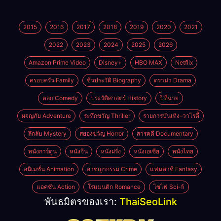
2015
2016
2017
2018
2019
2020
2021
2022
2023
2024
2025
2026
Amazon Prime Video
Disney+
HBO MAX
Netflix
ครอบครัว Family
ชีวประวัติ Biography
ดราม่า Drama
ตลก Comedy
ประวัติศาสตร์ History
ปีที่ฉาย
ผจญภัย Adventure
ระทึกขวัญ Thriller
รายการบันเทิง–วาไรตี้
ลึกลับ Mystery
สยองขวัญ Horror
สารคดี Documentary
หนังการ์ตูน
หนังจีน
หนังฝรั่ง
หนังเอเชีย
หนังไทย
อนิเมชั่น Animation
อาชญากรรม Crime
แฟนตาซี Fantasy
แอคชั่น Action
โรแมนติก Romance
ไซไฟ Sci-fi
พันธมิตรของเรา:
ThaiSeoLink