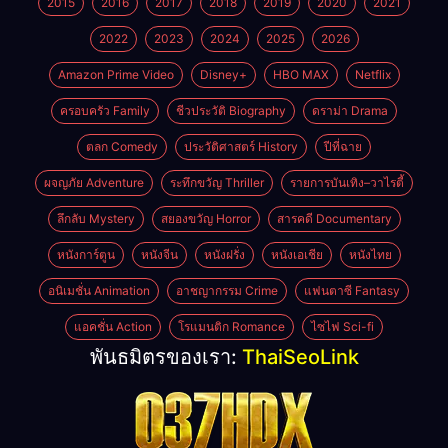
2015
2016
2017
2018
2019
2020
2021
2022
2023
2024
2025
2026
Amazon Prime Video
Disney+
HBO MAX
Netflix
ครอบครัว Family
ชีวประวัติ Biography
ดราม่า Drama
ตลก Comedy
ประวัติศาสตร์ History
ปีที่ฉาย
ผจญภัย Adventure
ระทึกขวัญ Thriller
รายการบันเทิง–วาไรตี้
ลึกลับ Mystery
สยองขวัญ Horror
สารคดี Documentary
หนังการ์ตูน
หนังจีน
หนังฝรั่ง
หนังเอเชีย
หนังไทย
อนิเมชั่น Animation
อาชญากรรม Crime
แฟนตาซี Fantasy
แอคชั่น Action
โรแมนติก Romance
ไซไฟ Sci-fi
พันธมิตรของเรา:
ThaiSeoLink