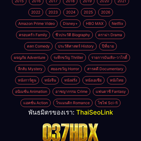
2015
2016
2017
2018
2019
2020
2021
2022
2023
2024
2025
2026
Amazon Prime Video
Disney+
HBO MAX
Netflix
ครอบครัว Family
ชีวประวัติ Biography
ดราม่า Drama
ตลก Comedy
ประวัติศาสตร์ History
ปีที่ฉาย
ผจญภัย Adventure
ระทึกขวัญ Thriller
รายการบันเทิง–วาไรตี้
ลึกลับ Mystery
สยองขวัญ Horror
สารคดี Documentary
หนังการ์ตูน
หนังจีน
หนังฝรั่ง
หนังเอเชีย
หนังไทย
อนิเมชั่น Animation
อาชญากรรม Crime
แฟนตาซี Fantasy
แอคชั่น Action
โรแมนติก Romance
ไซไฟ Sci-fi
พันธมิตรของเรา:
ThaiSeoLink