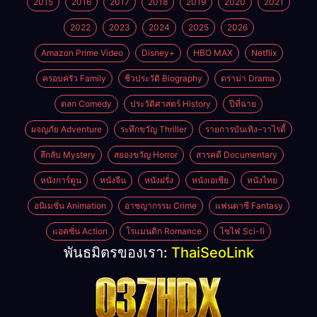
2015
2016
2017
2018
2019
2020
2021
2022
2023
2024
2025
2026
Amazon Prime Video
Disney+
HBO MAX
Netflix
ครอบครัว Family
ชีวประวัติ Biography
ดราม่า Drama
ตลก Comedy
ประวัติศาสตร์ History
ปีที่ฉาย
ผจญภัย Adventure
ระทึกขวัญ Thriller
รายการบันเทิง–วาไรตี้
ลึกลับ Mystery
สยองขวัญ Horror
สารคดี Documentary
หนังการ์ตูน
หนังจีน
หนังฝรั่ง
หนังเอเชีย
หนังไทย
อนิเมชั่น Animation
อาชญากรรม Crime
แฟนตาซี Fantasy
แอคชั่น Action
โรแมนติก Romance
ไซไฟ Sci-fi
พันธมิตรของเรา:
ThaiSeoLink