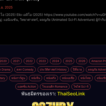
ิ.ย. 2025
ww.youtube.com/watch?v=uGhzpxn3MX4 ชื่อหนัง: Elio / เอลิโอ ปีที่ฉาย: 2025
่: แอนิเมชัน, วิทยาศาสตร์, ผจญภัย (Animated Sci‑Fi Adventure) ผู้กำก
ความยาว: 98–99 นาที วันเข้าฉาย: 20 มิถุนายน 2025 (สหรัฐฯ) โดยเ
2020
2021
2022
2023
2024
2025
2026
Amazon Pr
า Drama
ตลก Comedy
ประวัติศาสตร์ History
ปีที่ฉาย
ผจญภัย Adven
tary
หนังการ์ตูน
หนังจีน
หนังฝรั่ง
หนังเอเชีย
หนังไทย
อนิเมชั
แอคชั่น Action
โรแมนติก Romance
ไซไฟ Sci-fi
พันธมิตรของเรา:
ThaiSeoLink