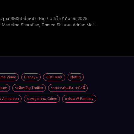
ับ: Madeline Sharafian, Domee Shi และ Adrian Molina
ข้าฉายในออสเตรเลีย 19 มิ.ย. และสหราชอาณาจักร 20
ime Video
Disney+
HBO MAX
Netflix
ture
ระทึกขวัญ Thriller
รายการบันเทิง–วาไรตี้
่น Animation
อาชญากรรม Crime
แฟนตาซี Fantasy