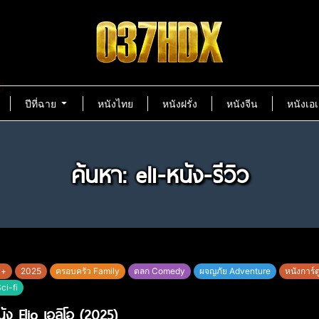
ปีที่ฉาย
หนังไทย
หนังฝรั่ง
หนังจีน
หนังเอเ
ค้นหา: eli-หนัง-รีวิว
y+
2025
ครอบครัว Family
ตลก Comedy
ผจญภัย Adventure
หนังการ์ต
ci-fi
นัง Elio เอลิโอ (2025)