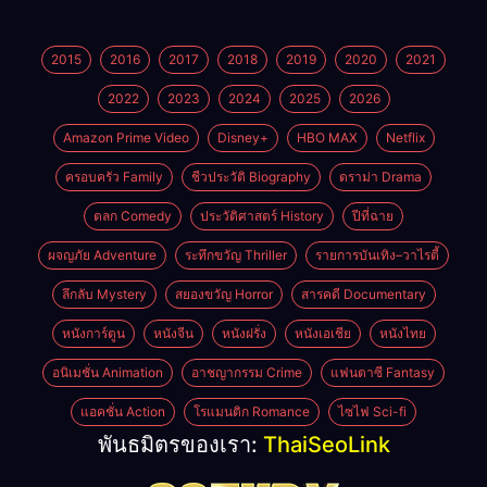
2015
2016
2017
2018
2019
2020
2021
2022
2023
2024
2025
2026
Amazon Prime Video
Disney+
HBO MAX
Netflix
ครอบครัว Family
ชีวประวัติ Biography
ดราม่า Drama
ตลก Comedy
ประวัติศาสตร์ History
ปีที่ฉาย
ผจญภัย Adventure
ระทึกขวัญ Thriller
รายการบันเทิง–วาไรตี้
ลึกลับ Mystery
สยองขวัญ Horror
สารคดี Documentary
หนังการ์ตูน
หนังจีน
หนังฝรั่ง
หนังเอเชีย
หนังไทย
อนิเมชั่น Animation
อาชญากรรม Crime
แฟนตาซี Fantasy
แอคชั่น Action
โรแมนติก Romance
ไซไฟ Sci-fi
พันธมิตรของเรา:
ThaiSeoLink