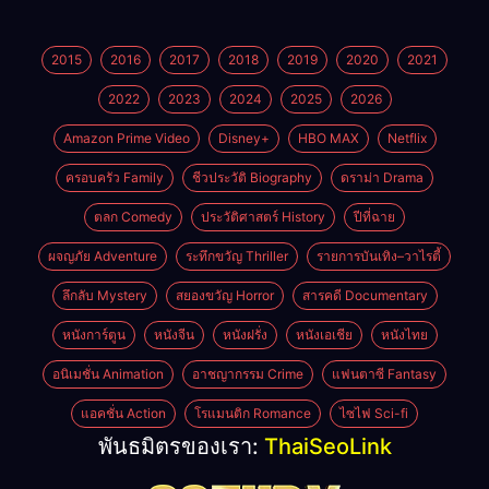
2015
2016
2017
2018
2019
2020
2021
2022
2023
2024
2025
2026
Amazon Prime Video
Disney+
HBO MAX
Netflix
ครอบครัว Family
ชีวประวัติ Biography
ดราม่า Drama
ตลก Comedy
ประวัติศาสตร์ History
ปีที่ฉาย
ผจญภัย Adventure
ระทึกขวัญ Thriller
รายการบันเทิง–วาไรตี้
ลึกลับ Mystery
สยองขวัญ Horror
สารคดี Documentary
หนังการ์ตูน
หนังจีน
หนังฝรั่ง
หนังเอเชีย
หนังไทย
อนิเมชั่น Animation
อาชญากรรม Crime
แฟนตาซี Fantasy
แอคชั่น Action
โรแมนติก Romance
ไซไฟ Sci-fi
พันธมิตรของเรา:
ThaiSeoLink