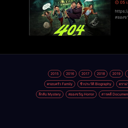
05 เ
https://www.yout
สยองขว
ทวิชช์ 
2015
2016
2017
2018
2019
ครอบครัว Family
ชีวประวัติ Biography
ดราม่
ลึกลับ Mystery
สยองขวัญ Horror
สารคดี Documen