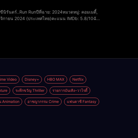
พฤศจิกายน 2024 (ประเทศไทย)​คะแนน IMDb: 5.8/10ฉัน
พน​ชูเกียรติ เอี่ยมสุข รับบท นักปราบผี
ime Video
Disney+
HBO MAX
Netflix
ture
ระทึกขวัญ Thriller
รายการบันเทิง–วาไรตี้
่น Animation
อาชญากรรม Crime
แฟนตาซี Fantasy