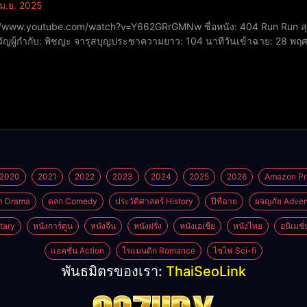
ม.ย. 2025
ube.com/watch?v=Y662GRrGMNw ชื่อหนัง: 404 Run Run สุขีนิรันดร์..Run Run​ปีที่ฉาย: 2024​หมวดหมู่: คอมเมดี้,
ัญ​ผู้กำกับ: พิชญะ จารุสบุญประชา​ความยาว: 104 นาที​วันเข้าฉาย: 28 
ธนะเสวี รับบท นครอบ​กัญญาวีร์ สองเมือง รับบท ลลิตาพิทยา แซ่ฉั่ว รับบท จีเ
2020
2021
2022
2023
2024
2025
2026
Amazon Pr
า Drama
ตลก Comedy
ประวัติศาสตร์ History
ปีที่ฉาย
ผจญภัย Adven
tary
หนังการ์ตูน
หนังจีน
หนังฝรั่ง
หนังเอเชีย
หนังไทย
อนิเมชั
แอคชั่น Action
โรแมนติก Romance
ไซไฟ Sci-fi
พันธมิตรของเรา:
ThaiSeoLink