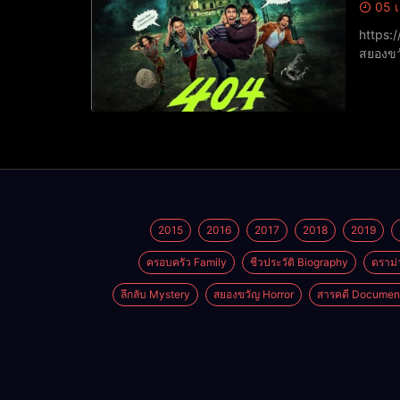
05 เ
https://www.yout
สยองขว
ทวิชช์ 
2015
2016
2017
2018
2019
ครอบครัว Family
ชีวประวัติ Biography
ดราม่
ลึกลับ Mystery
สยองขวัญ Horror
สารคดี Documen