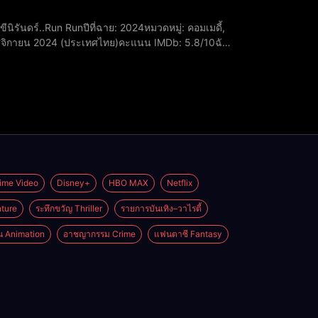
พฤศจิกายน 2024 (ประเทศไทย)​คะแนน IMDb: 5.8/10ฉัน
พน​ชูเกียรติ เอี่ยมสุข รับบท นักปราบผี
ime Video
Disney+
HBO MAX
Netflix
ture
ระทึกขวัญ Thriller
รายการบันเทิง–วาไรตี้
่น Animation
อาชญากรรม Crime
แฟนตาซี Fantasy