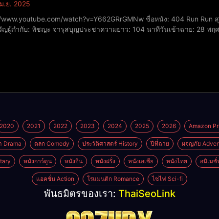
ม.ย. 2025
ube.com/watch?v=Y662GRrGMNw ชื่อหนัง: 404 Run Run สุขีนิรันดร์..Run Run​ปีที่ฉาย: 2024​หมวดหมู่: คอมเมดี้,
ัญ​ผู้กำกับ: พิชญะ จารุสบุญประชา​ความยาว: 104 นาที​วันเข้าฉาย: 28 
ธนะเสวี รับบท นครอบ​กัญญาวีร์ สองเมือง รับบท ลลิตาพิทยา แซ่ฉั่ว รับบท จีเ
2020
2021
2022
2023
2024
2025
2026
Amazon Pr
า Drama
ตลก Comedy
ประวัติศาสตร์ History
ปีที่ฉาย
ผจญภัย Adven
tary
หนังการ์ตูน
หนังจีน
หนังฝรั่ง
หนังเอเชีย
หนังไทย
อนิเมชั
แอคชั่น Action
โรแมนติก Romance
ไซไฟ Sci-fi
พันธมิตรของเรา:
ThaiSeoLink