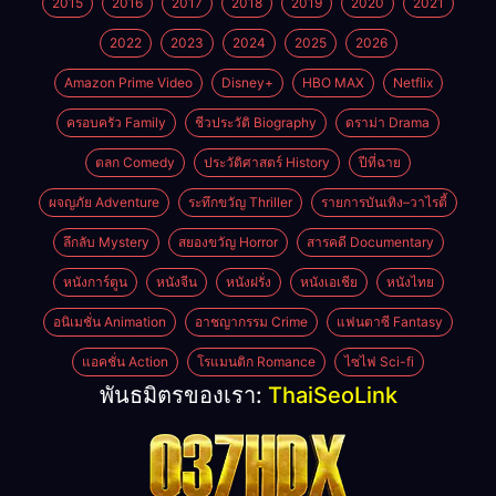
2015
2016
2017
2018
2019
2020
2021
2022
2023
2024
2025
2026
Amazon Prime Video
Disney+
HBO MAX
Netflix
ครอบครัว Family
ชีวประวัติ Biography
ดราม่า Drama
ตลก Comedy
ประวัติศาสตร์ History
ปีที่ฉาย
ผจญภัย Adventure
ระทึกขวัญ Thriller
รายการบันเทิง–วาไรตี้
ลึกลับ Mystery
สยองขวัญ Horror
สารคดี Documentary
หนังการ์ตูน
หนังจีน
หนังฝรั่ง
หนังเอเชีย
หนังไทย
อนิเมชั่น Animation
อาชญากรรม Crime
แฟนตาซี Fantasy
แอคชั่น Action
โรแมนติก Romance
ไซไฟ Sci-fi
พันธมิตรของเรา:
ThaiSeoLink