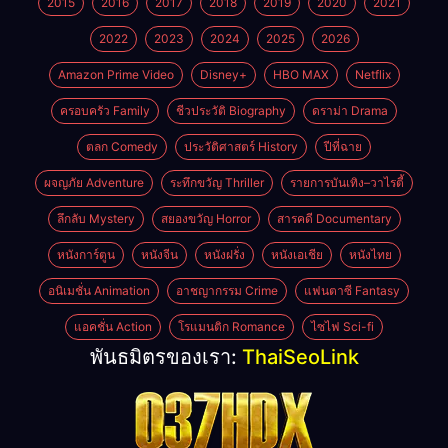
2015
2016
2017
2018
2019
2020
2021
2022
2023
2024
2025
2026
Amazon Prime Video
Disney+
HBO MAX
Netflix
ครอบครัว Family
ชีวประวัติ Biography
ดราม่า Drama
ตลก Comedy
ประวัติศาสตร์ History
ปีที่ฉาย
ผจญภัย Adventure
ระทึกขวัญ Thriller
รายการบันเทิง–วาไรตี้
ลึกลับ Mystery
สยองขวัญ Horror
สารคดี Documentary
หนังการ์ตูน
หนังจีน
หนังฝรั่ง
หนังเอเชีย
หนังไทย
อนิเมชั่น Animation
อาชญากรรม Crime
แฟนตาซี Fantasy
แอคชั่น Action
โรแมนติก Romance
ไซไฟ Sci-fi
พันธมิตรของเรา:
ThaiSeoLink