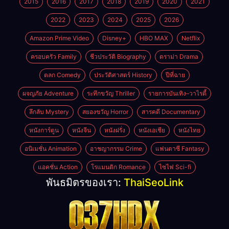
2015
2016
2017
2018
2019
2020
2021
2022
2023
2024
2025
2026
Amazon Prime Video
Disney+
HBO MAX
Netflix
ครอบครัว Family
ชีวประวัติ Biography
ดราม่า Drama
ตลก Comedy
ประวัติศาสตร์ History
ปีที่ฉาย
ผจญภัย Adventure
ระทึกขวัญ Thriller
รายการบันเทิง–วาไรตี้
ลึกลับ Mystery
สยองขวัญ Horror
สารคดี Documentary
หนังการ์ตูน
หนังจีน
หนังฝรั่ง
หนังเอเชีย
หนังไทย
อนิเมชั่น Animation
อาชญากรรม Crime
แฟนตาซี Fantasy
แอคชั่น Action
โรแมนติก Romance
ไซไฟ Sci-fi
พันธมิตรของเรา:
ThaiSeoLink