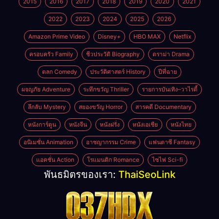
2015
2016
2017
2018
2019
2020
2021
2022
2023
2024
2025
2026
Amazon Prime Video
Disney+
HBO MAX
Netflix
ครอบครัว Family
ชีวประวัติ Biography
ดราม่า Drama
ตลก Comedy
ประวัติศาสตร์ History
ปีที่ฉาย
ผจญภัย Adventure
ระทึกขวัญ Thriller
รายการบันเทิง–วาไรตี้
ลึกลับ Mystery
สยองขวัญ Horror
สารคดี Documentary
หนังการ์ตูน
หนังจีน
หนังฝรั่ง
หนังเอเชีย
หนังไทย
อนิเมชั่น Animation
อาชญากรรม Crime
แฟนตาซี Fantasy
แอคชั่น Action
โรแมนติก Romance
ไซไฟ Sci-fi
พันธมิตรของเรา:
ThaiSeoLink