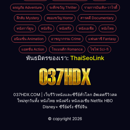
ผจญภัย Adventure
ระทึกขวัญ Thriller
รายการบันเทิง–วาไรตี้
ลึกลับ Mystery
สยองขวัญ Horror
สารคดี Documentary
หนังการ์ตูน
หนังจีน
หนังฝรั่ง
หนังเอเชีย
หนังไทย
อนิเมชั่น Animation
อาชญากรรม Crime
แฟนตาซี Fantasy
แอคชั่น Action
โรแมนติก Romance
ไซไฟ Sci-fi
พันธมิตรของเรา:
ThaiSeoLink
037HDX.COM | เว็บรีวิวหนังและซีรี่ย์ทั่วโลก อัพเดตรีวิวสด
ใหม่ทุกวันทั้ง หนังไทย หนังฝรั่ง หนังเอเชีย Netflix HBO
Disney+ ซีรี่ย์ฝรั่ง ซี่รี่ย์จีน
© copyright 2026