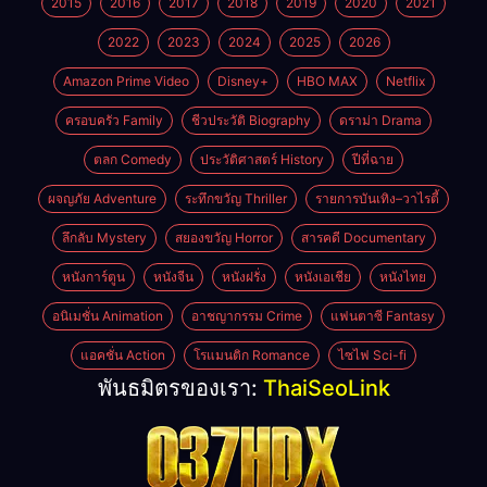
2015
2016
2017
2018
2019
2020
2021
2022
2023
2024
2025
2026
Amazon Prime Video
Disney+
HBO MAX
Netflix
ครอบครัว Family
ชีวประวัติ Biography
ดราม่า Drama
ตลก Comedy
ประวัติศาสตร์ History
ปีที่ฉาย
ผจญภัย Adventure
ระทึกขวัญ Thriller
รายการบันเทิง–วาไรตี้
ลึกลับ Mystery
สยองขวัญ Horror
สารคดี Documentary
หนังการ์ตูน
หนังจีน
หนังฝรั่ง
หนังเอเชีย
หนังไทย
อนิเมชั่น Animation
อาชญากรรม Crime
แฟนตาซี Fantasy
แอคชั่น Action
โรแมนติก Romance
ไซไฟ Sci-fi
พันธมิตรของเรา:
ThaiSeoLink