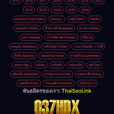
2015
2016
2017
2018
2019
2020
2021
2022
2023
2024
2025
2026
Amazon Prime Video
Disney+
HBO MAX
Netflix
ครอบครัว Family
ชีวประวัติ Biography
ดราม่า Drama
ตลก Comedy
ประวัติศาสตร์ History
ปีที่ฉาย
ผจญภัย Adventure
ระทึกขวัญ Thriller
รายการบันเทิง–วาไรตี้
ลึกลับ Mystery
สยองขวัญ Horror
สารคดี Documentary
หนังการ์ตูน
หนังจีน
หนังฝรั่ง
หนังเอเชีย
หนังไทย
อนิเมชั่น Animation
อาชญากรรม Crime
แฟนตาซี Fantasy
แอคชั่น Action
โรแมนติก Romance
ไซไฟ Sci-fi
พันธมิตรของเรา:
ThaiSeoLink